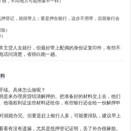
3 份，不同地方可能用量不一样）
）
抵押登记，就得带上；要是押在银行，这步不用带，后面银行会
保险）
你）
常主贷人去就行，但最好带上配偶的身份证复印件，有些不
电话问清楚，省得白跑一趟。
材料
手续。具体怎么做呢？
明是来办理房贷结清解押的。把准备好的材料交上去，他们
、他项权利证这些材料还给你，有些银行还会给一份解押申
个小时就能办完。但要是赶上银行人多，可能要排队，建议早上
看看有没有遗漏，尤其是抵押登记证明，丢了补办很麻烦。