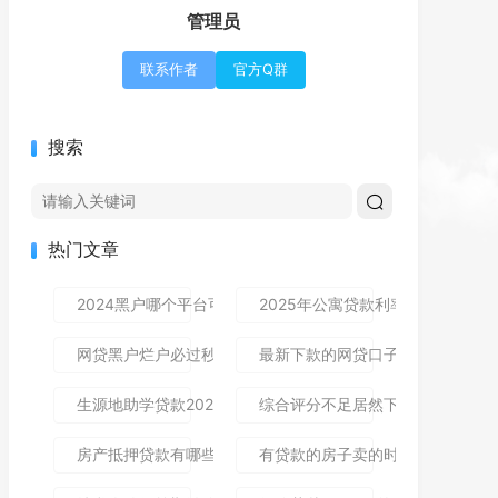
管理员
联系作者
官方Q群
搜索
热门文章
2024黑户哪个平台可以借到钱,隆重介绍5个免审秒批的分享
2025年公寓贷款利率是多少？别
网贷黑户烂户必过秒下款9月高通过率指南！顺便整理这5个
最新下款的网贷口子论坛,全网收
生源地助学贷款2025年发放时间及到账流程详解
综合评分不足居然下款了,简单汇总5
房产抵押贷款有哪些风险？一文讲清所有风险点，新手办理别
有贷款的房子卖的时候贷款怎么处