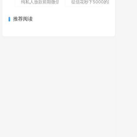
纯私人放款前期微信私人贷,为您介绍5款包下款的黑户口子
征信花秒下5000的网贷哪个还能
推荐阅读