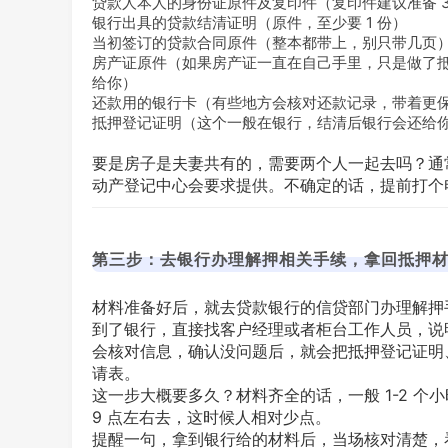
贷款人本人的身份证原件及复印件（复印件建议准备 
银行出具的贷款结清证明（原件，至少要 1 份）
当初签订的贷款合同原件（整本都带上，别只带几页
房产证原件（如果房产证一直在自己手里，只是做了
给你）
还款用的银行卡（有些地方会核对还款记录，带着更
抵押登记证明（这个一般在银行，结清后银行会还给
要是房子是夫妻共有的，需要两个人一起去吗？通
动产登记中心会要求提供。不确定的话，提前打个
第三步：去银行办理解押相关手续，拿回抵押
材料准备好后，就去贷款银行的信贷部门办理解押
到了银行，直接找客户经理或者柜台工作人员，说
会核对信息，确认没问题后，就会把抵押登记证明
请表。
这一步大概要多久？材料齐全的话，一般 1-2 
9 点左右去，这时候人相对少点。
提醒一句，拿到银行给的材料后，当场核对清楚，