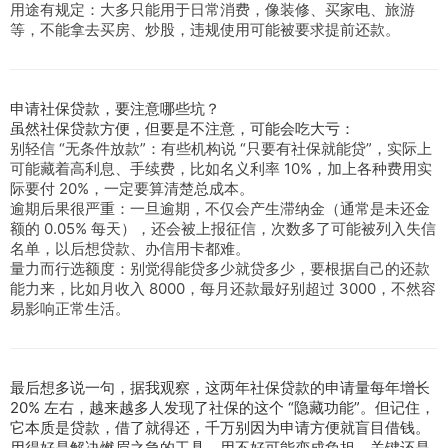
用途有规定：大多只能用于日常消费，像装修、买家电、旅游
等，不能拿去买房、炒股，违规使用可能被要求提前还款。
申请社保贷款，要注意哪些坑？
虽然社保贷款方便，但要是不注意，可能会吃大亏：
别轻信 “无条件放款”：有些机构说 “只要有社保就能贷”，实际上
可能藏着高利息、手续费，比如名义利率 10%，加上各种费用实
际要付 20%，一定要算清楚总成本。
逾期后果很严重：一旦逾期，不仅会产生滞纳金（通常是未还金
额的 0.05% 每天），还会被上报征信，次数多了可能被列入失信
名单，以后想贷款、办信用卡都难。
量力而行选额度：别觉得能贷多少就贷多少，要根据自己的还款
能力来，比如月收入 8000，每月还款最好别超过 3000，不然容
易影响正常生活。
最后想多说一句，据我观察，这两年社保贷款的申请量每年增长
20% 左右，越来越多人发现了社保的这个 “隐藏功能”。但记住，
它本质是贷款，借了就得还，千万别因为申请方便就盲目借钱。
用得好是解决燃眉之急的工具，用不好可能变成负担，关键还是