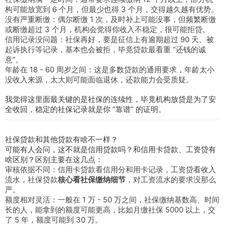
构可能放宽到 6 个月，但最少也得 3 个月，交得越久越有优势。
没有严重断缴：偶尔断缴 1 次，及时补上可能没事，但频繁断缴
或断缴超过 3 个月，机构会觉得你收入不稳定，很可能拒贷。
信用记录没问题：社保再好，要是征信上有逾期超过 90 天、被
起诉执行等记录，基本也会被拒，毕竟贷款最看重 “还钱的诚
意”。
年龄在 18 - 60 周岁之间：这是多数贷款的通用要求，年龄太小
没收入来源，太大则可能面临退休，还款能力会受质疑。
我觉得这里面最关键的是社保的连续性，毕竟机构放贷是为了安
全收回，稳定的社保记录就是你 “靠谱” 的证明。
社保贷款和其他贷款有啥不一样？
可能有人会问，这不就是信用贷款吗？和信用卡贷款、工资贷有
啥区别？区别主要在这几点：
审核依据不同：信用卡贷款看信用分和用卡记录，工资贷看收入
流水，社保贷款
核心看社保缴纳细节
，对工资流水的要求没那么
严。
额度相对灵活：一般在 1 万 - 50 万之间，社保缴纳基数高、时间
长的人，能拿到的额度可能更高，比如月缴社保 5000 以上，交
了 5 年，额度可能到 30 万。