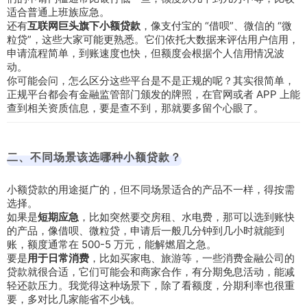
适合普通上班族应急。
还有
互联网巨头旗下小额贷款
，像支付宝的 “借呗”、微信的 “微
粒贷”，这些大家可能更熟悉。它们依托大数据来评估用户信用，
申请流程简单，到账速度也快，但额度会根据个人信用情况波
动。
你可能会问，怎么区分这些平台是不是正规的呢？其实很简单，
正规平台都会有金融监管部门颁发的牌照，在官网或者 APP 上能
查到相关资质信息，要是查不到，那就要多留个心眼了。
二、不同场景该选哪种小额贷款？
小额贷款的用途挺广的，但不同场景适合的产品不一样，得按需
选择。
如果是
短期应急
，比如突然要交房租、水电费，那可以选到账快
的产品，像借呗、微粒贷，申请后一般几分钟到几小时就能到
账，额度通常在 500-5 万元，能解燃眉之急。
要是
用于日常消费
，比如买家电、旅游等，一些消费金融公司的
贷款就很合适，它们可能会和商家合作，有分期免息活动，能减
轻还款压力。我觉得这种场景下，除了看额度，分期利率也很重
要，多对比几家能省不少钱。