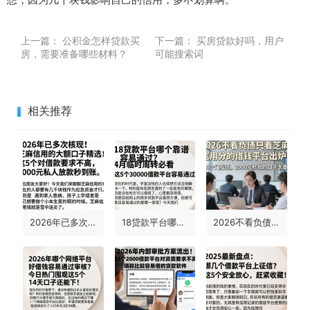
上一篇：
公积金怎样贷款买
下一篇：
买房贷款好吗，用户
房，需要准备哪些材料？
可能搜索词
相关推荐
2026年已多次核实！芝麻信用的大额口子精选：这5个对借款要求不高，8000元私人放款秒到账
18贷款平台哪个靠谱容易通过？4月临时周转必看，这5个30000借款平台容易通过
2026不看负债只看芝麻信用分的借钱平台出炉！这5个门槛低、2000元秒批的口子太香了