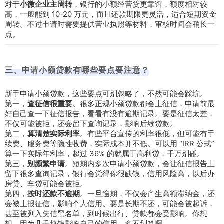
对于
小微企业主周转
，银行的小额经营贷更靠谱，额度相对较
高，一般能到 10-20 万元，而且还款期限更灵活，适合短期资金
周转。不过申请时需要提供营业执照等材料，审核时间会稍长一
点。
三、申请小额贷款有哪些要点要注意？
新手申请小额贷款，这些要点可别忽略了，不然可能会踩坑。
第一，
查征信很重要
。很多正规小额贷款都会上征信，申请前最
好自己查一下征信报告，看看有没有逾期记录。要是征信太差，
不仅可能被拒，还会留下查询记录，影响后续贷款。
第二，
算清楚实际利率
。有些平台宣传的利率很低，但可能有手
续费、服务费等隐性收费，实际成本并不低。可以用 “IRR 公式”
算一下实际年利率，超过 36% 的就属于高利贷，千万别碰。
第三，
别频繁申请
。短期内多次申请小额贷款，会让征信报告上
留下很多查询记录，银行会觉得你很缺钱，信用风险高，以后办
房贷、车贷可能会被拒。
第四，
按时还款不逾期
。一旦逾期，不仅会产生高额滞纳金，还
会被上报征信，影响个人信用。要是长期不还，可能会被起诉，
甚至被列入失信黑名单，到时候出行、贷款都会受影响。你想
想，因为几千块钱影响自己的信用，多不划算啊。