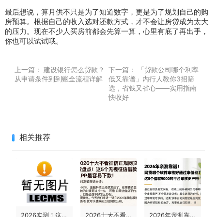
最后想说，算月供不只是为了知道数字，更是为了规划自己的购
房预算。根据自己的收入选对还款方式，才不会让房贷成为太大
的压力。现在不少人买房前都会先算一算，心里有底了再出手，
你也可以试试哦。
上一篇：
建设银行怎么贷款？
下一篇：
「贷款公司哪个利率
从申请条件到到账全流程详解
低又靠谱」内行人教你3招筛
选，省钱又省心——实用指南
快收好
相关推荐
2026实测！这5个刚满18能用的贷款软件，急用500也能借
2026十大不看征信正规网贷盘点！这5个无视征信借款APP最容易下款，限时高额度速申请
2026年亲测靠谱！网贷哪个软件审核好通过率低些？这5个借款9000的平台审核更严格