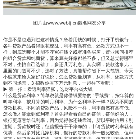
图片由www.webtj.cn匿名网友分享
你是不是也遇到过这种情况？急着用钱的时候，打开手机银行，
各种贷款产品看得眼花缭乱，利率有高有低，还款方式也不一
样，到底选哪个才能不花冤枉钱？或者准备买房，置业顾问推荐
的组合贷款和纯商贷，算来算去好像都差不多，但又总觉得哪里
不对，生怕自己选错了，多还几万利息。其实啊，贷款这事儿，
里面的门道可不少，选对了方法，真能帮你省下一大笔钱。今天
小编就来给大家好好说说，怎么贷款最划算，从利率、还款方式
到不同场景，3 招教你省下万元利息，一起往下看吧！
► 第一招：看透利率猫腻，选对平台省大钱
什么是贷款利率？简单说就是你借钱要给的 “手续费”，按年算的
叫年利率，按月算的叫月利率。为什么利率不一样？因为不同的
贷款机构、不同的贷款产品，风险不一样，利率自然有高有低。
怎么做才能拿到低利率？首先得看看自己的征信，征信好的人，
银行更愿意给低利率，因为觉得你还钱靠谱。所以平时信用卡别
逾期，贷款按时还，征信报告干干净净的，申请贷款时利率就有
优势。然后多对比几家机构，银行的贷款利率一般比较低，但审
核严；网贷平台审核快，可利率可能高不少。但有些朋友觉得银