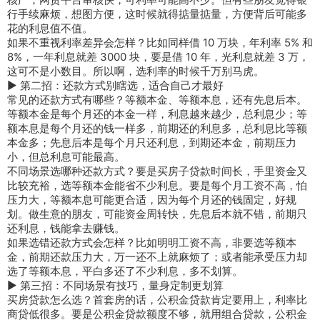
行手续麻烦，想图方便，这时候就得掂量掂量，方便背后可能多
花的利息值不值。
如果不重视利率差异会怎样？比如同样借 10 万块，年利率 5% 和
8%，一年利息就差 3000 块，要是借 10 年，光利息就差 3 万，
这可不是小数目。所以啊，选利率的时候千万别马虎。
► 第二招：还款方式别瞎选，适合自己才最好
常见的还款方式有哪些？等额本金、等额本息，还有先息后本。
等额本金是每个月还的本金一样，利息越来越少，总利息少；等
额本息是每个月还的钱一样多，前期还的利息多，总利息比等额
本金多；先息后本是每个月只还利息，到期还本金，前期压力
小，但总利息可能最高。
不同场景选哪种还款方式？要是买房子贷款时间长，手里资金又
比较充裕，选等额本金能省不少利息。要是每个月工资不高，怕
压力大，等额本息可能更合适，因为每个月还的钱固定，好规
划。做生意的朋友，可能资金周转快，先息后本就不错，前期只
还利息，钱能拿去赚钱。
如果选错还款方式会怎样？比如明明工资不高，非要选等额本
金，前期还款压力大，万一还不上就麻烦了；或者能承受压力却
选了等额本息，平白多还了不少利息，多不划算。
► 第三招：不同场景有技巧，量身定制更划算
买房贷款怎么选？首套房的话，公积金贷款肯定要用上，利率比
商贷低很多。要是公积金贷款额度不够，就用组合贷款，公积金