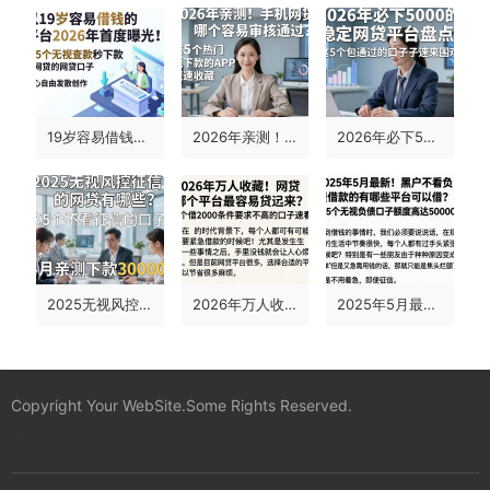
19岁容易借钱的平台2026年首度曝光！这5个无视查款秒下款的网贷口子速览
2026年亲测！手机网贷哪个容易审核通过？这5个热门能下款的APP速速收藏
2026年必下5000的稳定网贷平台盘点，这5个包通过的口子速来围观
2025无视风控征信的网贷有哪些？这5个不看征信的口子，4月亲测下款30000！
2026年万人收藏！网贷哪个平台最容易贷出来？这5个借2000条件要求不高的口子速看
2025年5月最新！黑户不看负债借款的有哪些平台可以借？这5个无视负债口子额度高达50000！
Copyright Your WebSite.Some Rights Reserved.
蜀ICP备2022021241号