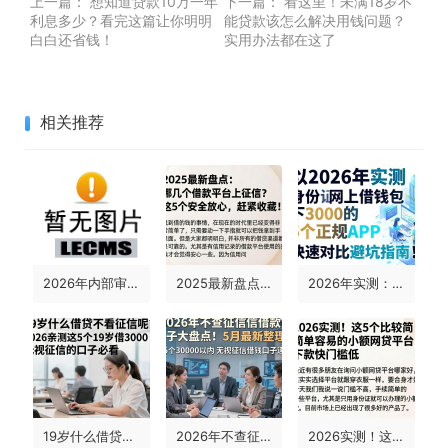
上一篇：
想知道贷款10万一年
下一篇：
看这里！未满18岁不
利息多少？看完这篇让你明明
能贷款该怎么解决用钱问题？
白白还省钱！
实用办法都在这了
相关推荐
2026年内部审批方案流出！这5个2000借款平台对资质要求不高，堪称比较容易借的贷款软件
2025最新盘点：哪几个借款平台上征信？这5个安全放心，赶紧收藏！
2026年实测：身份证网上借钱包下3000的5个正规APP，快速对比避坑指南！
19岁什么借贷不看征信呢？2026亲测这5个19岁借3000无视征信的口子必看
2026年不查征信借款口子大盘点！5月最新整理，这5个30000以内无视征信借钱口子速看
2026实测！这5个比较简单容易的小额网贷平台，下款快门槛低