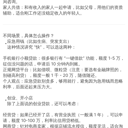
局咨询。
家人共借：和有收入的家人一起申请，比如父母，用他们的资质
辅助，适合刚工作还没稳定收入的年轻人。
不同场景，具体怎么操作？
应急用钱（比如生病、突发支出）
这种情况讲究 “快”，可以选这两种：
手机银行小额贷款：很多银行有 “一键借款” 功能，额度 1-5 万，
征信没问题的话，申请后 10 分钟内到账。
正规网贷平台：比如借呗、微粒贷（注意：要选有金融牌照的，
别碰高利贷），额度一般 1 千 - 20 万，随借随还。
个人观点：应急贷款别贪多，够用就行，避免因为急用钱而忽略
利率，后面还起来压力大。
创业、开小店
除了上面说的创业贷款，还可以考虑：
经营贷：如果已经开了店，有营业执照（一般满 1 年），可以申
请，额度 10-100 万，利率比信用贷稍低。
网商贷：针对电商卖家，根据店铺流水授信，额度灵活，适合淘