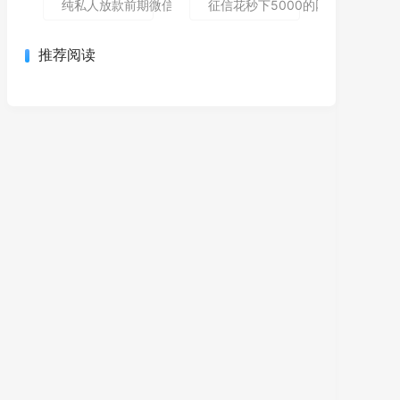
纯私人放款前期微信私人贷,为您介绍5款包下款的黑户口子
征信花秒下5000的网贷哪个还能
推荐阅读