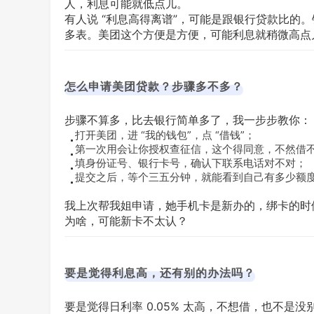
人，利息可能就低点儿。
有人说 “利息高得离谱”，可能是跟银行贷款比的
多表。美团这个方便是方便，可能利息就稍微高点
怎么申请美团贷款？步骤多不多？
步骤不算多，比去银行简单多了，我一步步教你：
打开美团，进 “我的钱包”，点 “借钱”；
第一次用会让你授权查征信，这个得同意，不然借
填身份证号、银行卡号，确认下联系电话对不对；
提交之后，等个三五分钟，就能看到自己有多少额
我上次帮我姐申请，她手机卡是新办的，绑卡的时
为啥，可能新卡不太认？
要是觉得利息高，还有别的办法吗？
要是觉得日利率 0.05% 太高，不想借，也不是没