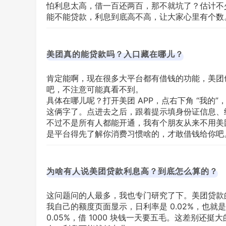
怕利息太高，借一百还两百，那不就坑了？估计不
能不能贷款，利息到底高不高，让大家心里有个数
美团真的能贷款吗？入口藏在哪儿？
肯定能啊，现在很多大平台都有借钱的功能，美团
吧，不注意可能真看不到。
具体在哪儿呢？打开美团 APP，点右下角 “我的”
这俩字了。点进去之后，跟着提示填身份证信息、
不过不是所有人都能开通，我有个朋友从来不用美
是平台得先了解你消费习惯啥的，才敢借钱给你吧
为啥有人说美团贷款利息高？到底怎么算的？
这问题问的人最多，我也专门研究了下。美团贷款
我自己的额度页面显示，日利率是 0.02%，也就是
0.05%，借 1000 块钱一天要五毛。这差别