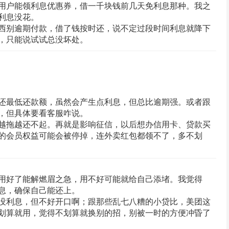
用户能领利息优惠券，借一千块钱前几天免利息那种。我之
利息没花。
西别逾期付款，借了钱按时还，说不定过段时间利息就降下
，只能说试试总没坏处。
还最低还款额，虽然会产生点利息，但总比逾期强。或者跟
，但具体要看客服咋说。
越拖越还不起。再就是影响征信，以后想办信用卡、贷款买
的会员权益可能会被停掉，连外卖红包都领不了，多不划
用好了能解燃眉之急，用不好可能就给自己添堵。我觉得
息，确保自己能还上。
没利息，但不好开口啊；跟那些乱七八糟的小贷比，美团这
划算就用，觉得不划算就换别的招，别被一时的方便冲昏了