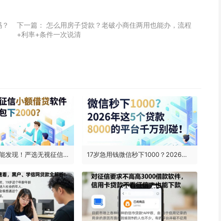
吗？
下一篇：
怎么用房子贷款？老破小商住两用也能办，流程
+利率+条件一次说清
2026冷门智能发现！严选无视征信小额借贷软件，哪个好用包下2000？
17岁急用钱微信秒下1000？2026年这5个贷款8000的平台千万别碰！