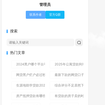
管理员
联系作者
官方Q群
搜索
热门文章
2024黑户哪个平台可以借到钱,隆重介绍5个免审秒批的分享
2025年公寓贷款利率是多少？别
网贷黑户烂户必过秒下款9月高通过率指南！顺便整理这5个
最新下款的网贷口子论坛,全网收
生源地助学贷款2025年发放时间及到账流程详解
综合评分不足居然下款了,简单汇总5
房产抵押贷款有哪些风险？一文讲清所有风险点，新手办理别
有贷款的房子卖的时候贷款怎么处