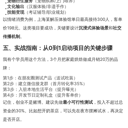
宠物衍生服务
（宠物殡葬/上门喂养）
文化输出
（汉服体验/非遗手作）
技能变现
（考证辅导/职业规划）
以情绪消费为例，上海某解压体验馆单日最高接待300人，客单
价198元。这类项目要成功，关键要设计
沉浸式体验场景
和
社交
传播机制
。
五、实战指南：从0到1启动项目的关键步骤
我有个学员用这个方法，3个月把家庭烘焙做成月销20万的品
牌：
第1步：在朋友圈测试产品（送试吃装）
第2步：建立微信接龙群（首月转化率35%）
第3步：入驻本地生活平台（提升曝光）
第4步：开发节日定制礼盒（提升客单价）
记住，创业不是赌博。建议先做
最小可行性测试
，投入不超过总
资金的30%。比如想开奶茶店，可以先在夜市摆摊试水，再决定
是否开店。