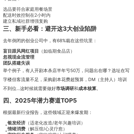
选品要符合家庭用餐场景
配送时效控制在2小时内
建立私域社群增强复购
三、新手必看：避开这3大创业陷阱
去年倒闭的创业公司中，有68%栽在这些坑里：
盲目跟风网红项目
（如临期食品店）
忽视现金流管理
团队搭建失误
举个例子，有人开剧本杀店半年亏50万，问题出在哪？选址在写
字楼但客流量不足，采购剧本花费超预算，DM（主持人）培训
不到位...这时候就需要做好
市场调研
和
成本核算
。
四、2025年潜力赛道TOP5
根据最新行业报告，这些领域正迎来爆发期：
银发经济
（适老化改造/老年兴趣培训）
情绪消费
（解压馆/心灵疗愈）