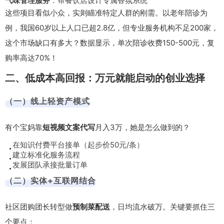
气味管理服务
：帮餐饮店设计专属香氛系统
这些项目看似小众，实则瞄准特定人群的刚需。以老年陪诊为
例，我国60岁以上人口已超2.8亿，但专业服务机构不足200家，
这个市场缺口有多大？数据显示，单次陪诊收费150-500元，复
购率高达70%！
二、低成本高回报：万元就能启动的创业选择
（一）线上轻资产模式
有个宝妈靠
短视频文案代写
月入3万，她是怎么做到的？
在知识付费平台接单（起步价50元/条）
建立标准化服务流程
发展团队承接批量订单
（二）实体+互联网结合
社区团购团长转型做
预制菜配送
，日均流水破万。关键要抓住三
个要点：