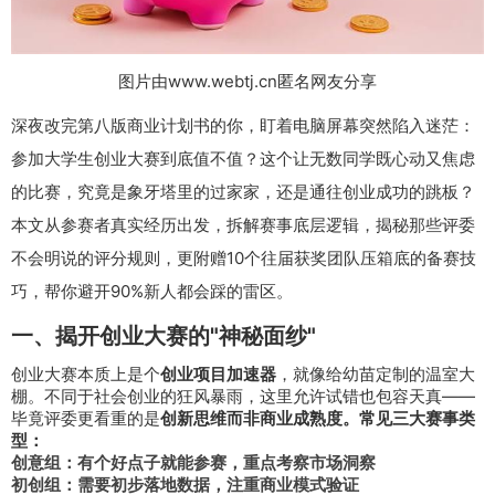
图片由www.webtj.cn匿名网友分享
深夜改完第八版商业计划书的你，盯着电脑屏幕突然陷入迷茫：
参加大学生创业大赛到底值不值？这个让无数同学既心动又焦虑
的比赛，究竟是象牙塔里的过家家，还是通往创业成功的跳板？
本文从参赛者真实经历出发，拆解赛事底层逻辑，揭秘那些评委
不会明说的评分规则，更附赠10个往届获奖团队压箱底的备赛技
巧，帮你避开90%新人都会踩的雷区。
一、揭开创业大赛的"神秘面纱"
创业大赛本质上是个
创业项目加速器
，就像给幼苗定制的温室大
棚。不同于社会创业的狂风暴雨，这里允许试错也包容天真——
毕竟评委更看重的是
创新思维而非商业成熟度。
常见三大赛事类
型：
创意组：有个好点子就能参赛，重点考察市场洞察
初创组：需要初步落地数据，注重商业模式验证