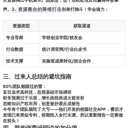
长直接掏出手机展示产品原型，这个
危机处理
反而赢得评委掌
3. 资源整合的降维打击
声。
别单打独斗！学会借力：
资源类型
获取渠道
专业导师
学校创业学院/校友会
行业数据
统计局官网/行业白皮书
技术支撑
实验室成果转化/校企合作
三、过来人总结的避坑指南
80%团队都踩过的雷：
盲目追求高科技，忽视基础市场调研
财务预测过于乐观，增长曲线画成火箭发射
忽略知识产权布局，创意被抄袭反成被告
今年有个团队就吃了大亏——他们开发的校园社交APP，赛后才
发现已有类似专利，前期投入全打水漂。所以
查新报告
一定要做
在前头！