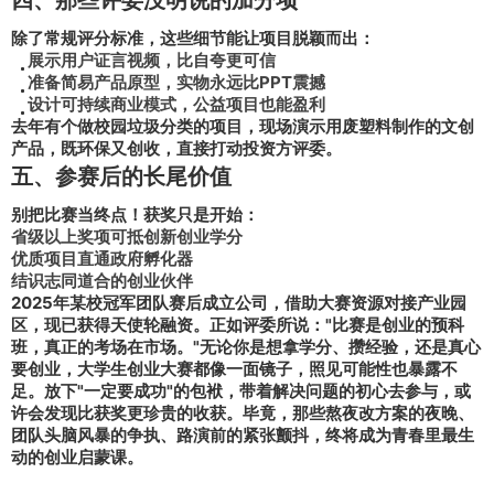
四、那些评委没明说的加分项
除了常规评分标准，这些细节能让项目脱颖而出：
展示用户证言视频，比自夸更可信
准备简易产品原型，实物永远比PPT震撼
设计可持续商业模式，公益项目也能盈利
去年有个做校园垃圾分类的项目，现场演示用废塑料制作的文创
产品，既环保又创收，直接打动投资方评委。
五、参赛后的长尾价值
别把比赛当终点！获奖只是开始：
省级以上奖项可抵
创新创业学分
优质项目直通政府孵化器
结识志同道合的创业伙伴
2025年某校冠军团队赛后成立公司，借助大赛资源对接产业园
区，现已获得天使轮融资。正如评委所说："
比赛是创业的预科
班，真正的考场在市场
。"无论你是想拿学分、攒经验，还是真心
要创业，大学生创业大赛都像一面镜子，照见可能性也暴露不
足。放下"一定要成功"的包袱，带着
解决问题的初心
去参与，或
许会发现比获奖更珍贵的收获。毕竟，那些熬夜改方案的夜晚、
团队头脑风暴的争执、路演前的紧张颤抖，终将成为青春里最生
动的创业启蒙课。