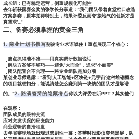
成长组：已有稳定运营，侧重规模化可能性
去年斩获国赛金奖的张学长分享道："我们团队带着食堂档口改造
方案参赛，原本觉得特别土，结果评委反而夸
'接地气的创新才是
真需求'
..."
二、备赛必须掌握的黄金三角
1. 商业计划书撰写
别被专业术语唬住！重点展现三个核心：
痛点抓得准不准——
用真实调研数据说话
解决方案够不够巧——避免"大而全"，追求"小而美"
团队配置合不合理——跨专业组队是加分项
某创业导师透露："看到'人工智能+区块链+元宇宙'这种堆砌概念
的项目就想扣分，
能说清楚怎么赚到第一块钱的团队
才是靠谱
2. 路演答辩的隐藏考点
的。"
你以为评委在听PPT？其实他们
在观察：
团队成员的眼神交流
应对突发状况的应变能力
商业逻辑的自洽程度
去年省赛现场就出现过戏剧性一幕：答辩时投影仪突然黑屏，队