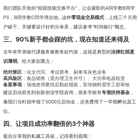
我们团队开发的"校园技能交换平台"，让会摄影的A同学教B同学
PS，B同学教C同学弹吉他...这种
零现金交易模式
，上线三个月用
户破千。关键要设计好积分体系，建议参考"时间银行"概念。
三、90%新手都会踩的坑，现在知道还来得及
去年有学弟做代课服务被教务处约谈，这就是典型的
法律红线意
识薄弱
。给大家划重点：
绝对禁区
：论文代写、考试替考、刷单等灰色业务
高风险区
：食品销售（需办理卫生许可）、大功率电器租赁
备案事项
：场地使用要找后勤处报批，宣传物料需学工部审核
建议启动前先到创新创业学院咨询，很多学校有
专项扶持基金
，
像我们当时就申领了5000元启动金，还免费用了一学期孵化器工
位。
四、让项目成功率翻倍的3个神器
最后分享我的私藏工具箱，记得看到底哦：