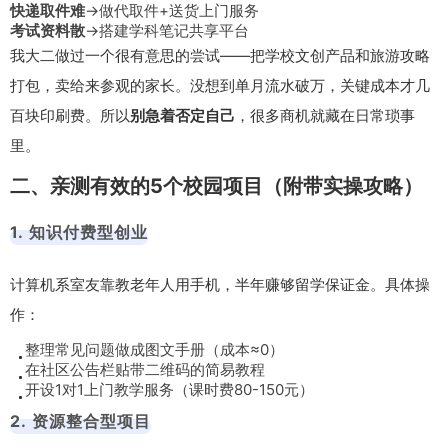
快递取件难
→做代取件+送货上门服务
考试资料散
→搭建学科笔记共享平台
我大二做过一个很有意思的尝试——把学校文创产品和旅游攻略
打包，卖给来参观的家长。没想到单月流水破万，关键成本才几
百块印刷费。所以
别急着否定自己
，很多商机就藏在日常琐事
里。
二、亲测有效的5个校园项目（附带实操攻略）
1. 知识付费型创业
计算机系室友靠教老年人用手机，半年赚够留学保证金。具体操
作：
整理常见问题做成图文手册（成本≈0）
在社区公告栏贴带二维码的简易教程
开设1对1上门教学服务（课时费80-150元）
2. 资源整合型项目