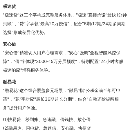
极速贷
"极速贷"这三个字构成完整服务体系，"极速"直接承诺"最快1分钟
到账"，"贷"字承载"最高20万授信"，配合"6期/12期/24期多周期
选择"形成差异化优势。
安心借
"安心借"精准切入用户心理需求，"安心"强调"全程智能风控保
障"，"借"字体现"3000-15万分层额度"，特别配置"24小时客服
极速响应"增强服务体验。
融易花
"融易花"这个组合覆盖多元场景，"融易"指"公积金满半年可申
请"，"花"字对应"最长36期超长分期"，结合"自动还款提醒服
务"提升用户体验。
(1)快易贷、秒到账、急速融、借钱快、放心借
(2)融易达、闪电贷、急速借、安心融、快捷贷