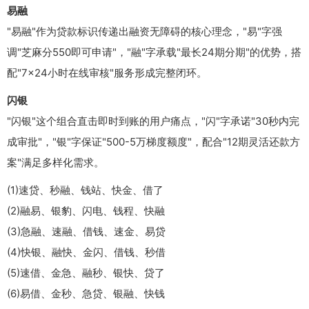
易融
"易融"作为贷款标识传递出融资无障碍的核心理念，"易"字强
调"芝麻分550即可申请"，"融"字承载"最长24期分期"的优势，搭
配"7×24小时在线审核"服务形成完整闭环。
闪银
"闪银"这个组合直击即时到账的用户痛点，"闪"字承诺"30秒内完
成审批"，"银"字保证"500-5万梯度额度"，配合"12期灵活还款方
案"满足多样化需求。
(1)速贷、秒融、钱站、快金、借了
(2)融易、银豹、闪电、钱程、快融
(3)急融、速融、借钱、速金、易贷
(4)快银、融快、金闪、借钱、秒借
(5)速借、金急、融秒、银快、贷了
(6)易借、金秒、急贷、银融、快钱