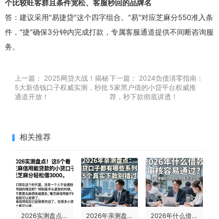
个比较旺客群且条件宽松、客服秒回的品牌名
答：建议采用"易捷贷"这个四字组合。"易"对应芝麻分550准入条
件，"捷"确保3分钟内完成打款，专属客服通道提供不间断咨询服
务。
上一篇：
2025网贷大战！揭秘
下一篇：
2024负债清零指南：
5大新借钱口子权威实测，秒批
5家黑户借的小贷平台权威推
通道开放！
荐，秒下款彻底讲透！
相关推荐
2026实测盘点！这5个看芝麻信用能贷款的小贷口子，凭芝麻分轻松借3000
2026年亲测盘点：网贷口子都有哪些系列？这5个真实下款别错过！
2026年什么借款审核容易通过？口碑爆棚的借钱软件精选这5个！