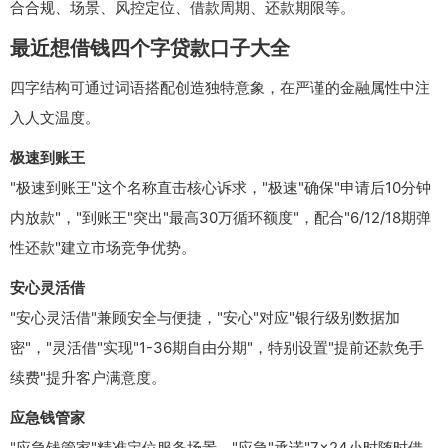
合合规、场景、风控定位、借款周期、还款期限等。
最近想借钱四个字贷款口子大全
四字结构可通过词语搭配创造独特意象，在严谨的金融属性中注
入人文温度。
极速到账王
"极速到账王"这个名称直击核心诉求，"极速"确保"申请后10分钟
内放款"，"到账王"突出"最高30万循环额度"，配合"6/12/18期弹
性还款"建立市场竞争优势。
安心灵活借
"安心灵活借"兼顾安全与便捷，"安心"对应"银行级别数据加
密"，"灵活借"实现"1-36期自由分期"，特别设置"提前还款免手
续费"提升客户满意度。
应急钱管家
"应急钱管家"精准定位服务场景，"应急"承诺"7×24小时随时借