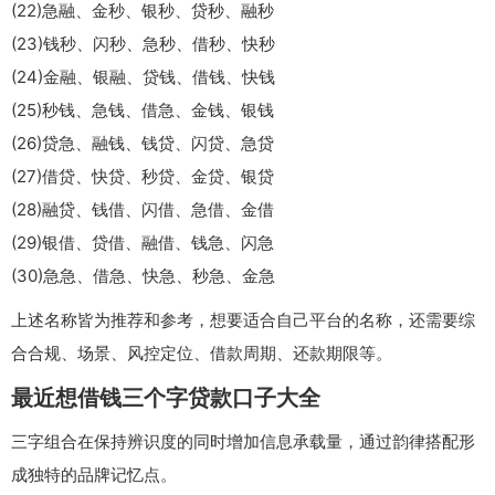
(22)急融、金秒、银秒、贷秒、融秒
(23)钱秒、闪秒、急秒、借秒、快秒
(24)金融、银融、贷钱、借钱、快钱
(25)秒钱、急钱、借急、金钱、银钱
(26)贷急、融钱、钱贷、闪贷、急贷
(27)借贷、快贷、秒贷、金贷、银贷
(28)融贷、钱借、闪借、急借、金借
(29)银借、贷借、融借、钱急、闪急
(30)急急、借急、快急、秒急、金急
上述名称皆为推荐和参考，想要适合自己平台的名称，还需要综
合合规、场景、风控定位、借款周期、还款期限等。
最近想借钱三个字贷款口子大全
三字组合在保持辨识度的同时增加信息承载量，通过韵律搭配形
成独特的品牌记忆点。