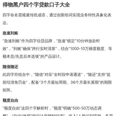
得物黑户四个字贷款口子大全
四字命名需规避传统成语，通过创新组词实现业务特性具象化表
达。
急速到账
“急速到账”作为四字信贷品牌，“急速”锁定“10分钟放款时
效”，“到账”确保“跨行实时清算”，结合“1000-10万梯度额度、等
额本息/先息后本选项”的产品设计。
随借随还
此四字符组合中，“随借”对应“全时段申请通道”，“随还”支持“提
前结清免罚金”，配备“3个月最短周期、36个月最长展期”的期限
矩阵。
额度自由
“额度自由”这四个字解析时，“额度”明确“500-50万动态调
整”，“自由”体现“按日计息随时结清”，嵌入“人脸识别审批、多币