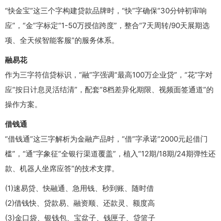
“快金宝”这三个字构建贷款品牌时，“快”字确保“30分钟初审响
应”，“金”字标定“1-50万授信跨度”，整合“7天周转/90天展期选
项、全天候智能客服”的服务体系。
融易花
作为三字符信贷标识，“融”字强调“最高100万企业贷”，“花”字对
应“按日计息灵活结清”，配套“8档差异化期限、视频面签通道”的
操作方案。
借钱通
“借钱通”这三字解析为金融产品时，“借”字承诺“2000元起借门
槛”，“通”字象征“全银行渠道覆盖”，植入“12期/18期/24期弹性还
款、机器人坐席应答”的技术支撑。
(1)速易贷、快融通、急用钱、秒到账、随时借
(2)借钱快、贷款易、融资顺、还款灵、额度高
(3)金口袋、银钱包、宝盆子、钱匣子、贷篮子