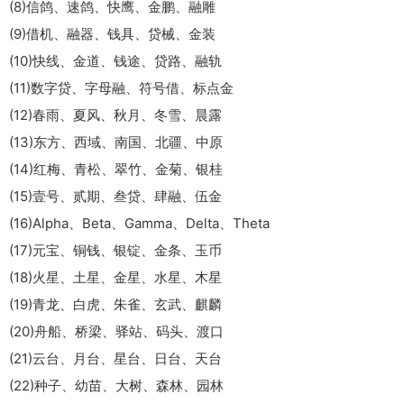
(8)信鸽、速鸽、快鹰、金鹏、融雕
(9)借机、融器、钱具、贷械、金装
(10)快线、金道、钱途、贷路、融轨
(11)数字贷、字母融、符号借、标点金
(12)春雨、夏风、秋月、冬雪、晨露
(13)东方、西域、南国、北疆、中原
(14)红梅、青松、翠竹、金菊、银桂
(15)壹号、贰期、叁贷、肆融、伍金
(16)Alpha、Beta、Gamma、Delta、Theta
(17)元宝、铜钱、银锭、金条、玉币
(18)火星、土星、金星、水星、木星
(19)青龙、白虎、朱雀、玄武、麒麟
(20)舟船、桥梁、驿站、码头、渡口
(21)云台、月台、星台、日台、天台
(22)种子、幼苗、大树、森林、园林