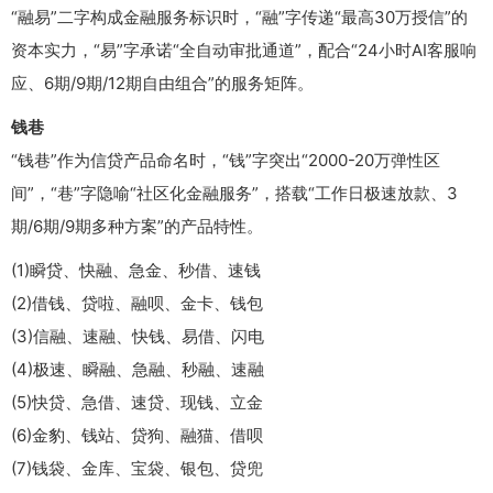
“融易”二字构成金融服务标识时，“融”字传递“最高30万授信”的
资本实力，“易”字承诺“全自动审批通道”，配合“24小时AI客服响
应、6期/9期/12期自由组合”的服务矩阵。
钱巷
“钱巷”作为信贷产品命名时，“钱”字突出“2000-20万弹性区
间”，“巷”字隐喻“社区化金融服务”，搭载“工作日极速放款、3
期/6期/9期多种方案”的产品特性。
(1)瞬贷、快融、急金、秒借、速钱
(2)借钱、贷啦、融呗、金卡、钱包
(3)信融、速融、快钱、易借、闪电
(4)极速、瞬融、急融、秒融、速融
(5)快贷、急借、速贷、现钱、立金
(6)金豹、钱站、贷狗、融猫、借呗
(7)钱袋、金库、宝袋、银包、贷兜