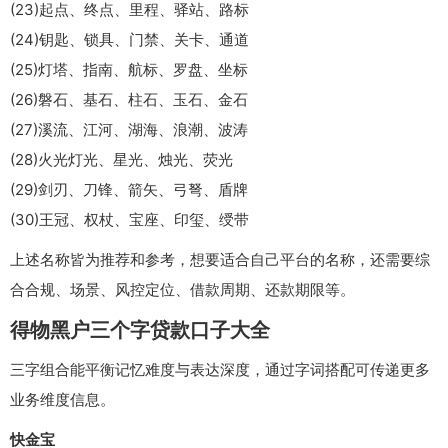
(23)起点、终点、里程、驿站、路标
(24)钥匙、锁具、门禁、关卡、通道
(25)灯塔、指南、航标、罗盘、坐标
(26)磐石、基石、柱石、玉石、金石
(27)溪流、江河、湖海、浪潮、波涛
(28)火光灯光、星光、烛光、荧光
(29)剑刃、刀锋、箭矢、弓弩、盾牌
(30)王冠、权杖、宝座、印玺、绶带
上述名称皆为推荐和参考，想要适合自己平台的名称，还需要综
合合规、场景、风控定位、借款周期、还款期限等。
得物黑户三个字贷款口子大全
三字组合能平衡记忆难度与表达深度，通过字词搭配可传递更多
业务维度信息。
快金宝