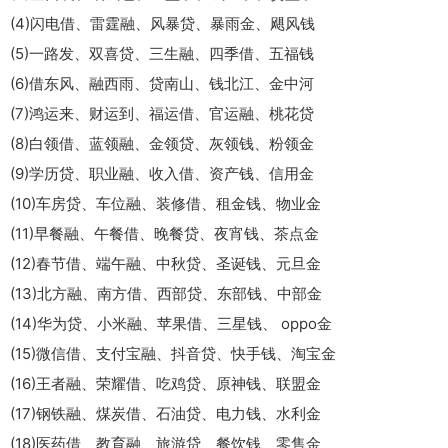
(4)闪电借、雷霆融、风暴贷、暴雨金、飓风钱
(5)一路发、双喜贷、三生融、四季借、五福钱
(6)借东风、融西雨、贷南山、钱北江、金中河
(7)鸿运来、财运到、福运借、官运融、桃花贷
(8)白领借、蓝领融、金领贷、灰领钱、粉领金
(9)学历贷、职业融、收入借、资产钱、信用金
(10)车房贷、车位融、装修借、租金钱、物业金
(11)早餐融、午餐借、晚餐贷、夜宵钱、茶点金
(12)春节借、端午融、中秋贷、圣诞钱、元旦金
(13)北方融、南方借、西部贷、东部钱、中部金
(14)华为贷、小米融、苹果借、三星钱、 oppo金
(15)微信借、支付宝融、抖音贷、快手钱、淘宝金
(16)王者融、荣耀借、吃鸡贷、原神钱、联盟金
(17)钢铁融、煤炭借、石油贷、电力钱、水利金
(18)医药借、教育融、旅游贷、餐饮钱、零售金