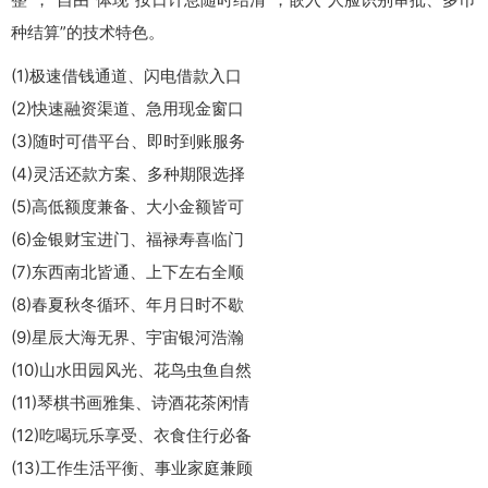
种结算”的技术特色。
(1)极速借钱通道、闪电借款入口
(2)快速融资渠道、急用现金窗口
(3)随时可借平台、即时到账服务
(4)灵活还款方案、多种期限选择
(5)高低额度兼备、大小金额皆可
(6)金银财宝进门、福禄寿喜临门
(7)东西南北皆通、上下左右全顺
(8)春夏秋冬循环、年月日时不歇
(9)星辰大海无界、宇宙银河浩瀚
(10)山水田园风光、花鸟虫鱼自然
(11)琴棋书画雅集、诗酒花茶闲情
(12)吃喝玩乐享受、衣食住行必备
(13)工作生活平衡、事业家庭兼顾