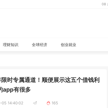
08
理财知识
全球经济
创业就业
年限时专属通道！顺便展示这五个借钱利
的app有很多
-05 14:40:02
165