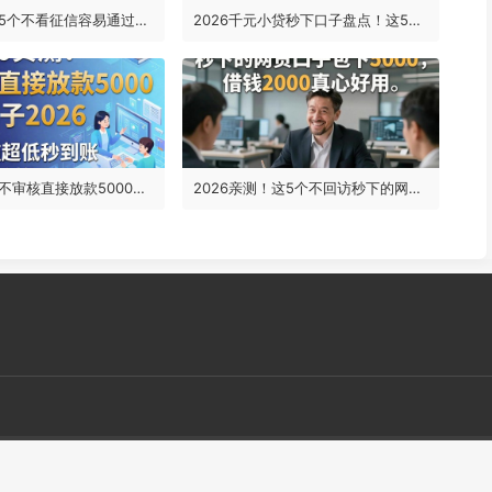
2026实测！5个不看征信容易通过、不回访的借钱平台，借款500元必下款口子推荐
2026千元小贷秒下口子盘点！这5个良心平台借钱4000元稳下，省事又省心
2026实测！不审核直接放款5000最新口子2026，亲测门槛超低秒到账
2026亲测！这5个不回访秒下的网贷口子包下5000，借钱2000真心好用
喜欢我们网站可以按
Ctrl
+
D
收藏哦~