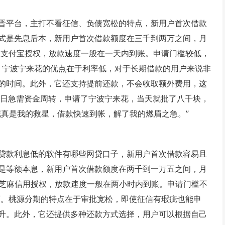
晋平台，主打不看征信、负债宽松的特点，新用户首次借款
式是先息后本，新用户首次借款额度在三千到两万之间，月
和支付宝授权，放款速度一般在一天内到账。申请门槛较低，
可。宁波宁来花的优点在于利率低，对于长期借款的用户来说非
的时间。此外，它还支持提前还款，不会收取额外费用，这
6日急需资金周转，申请了宁波宁来花，当天就批了八千块，
花真是我的救星，借款快速到帐，解了我的燃眉之急。”
贷款利息低的软件有哪些网贷口子，新用户首次借款容易且
是等额本息，新用户首次借款额度在两千到一万五之间，月
和芝麻信用授权，放款速度一般在两小时内到账。申请门槛不
可。桃源分期的特点在于审批宽松，即使征信有瑕疵也能申
升。此外，它还提供多种还款方式选择，用户可以根据自己