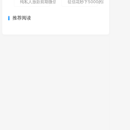
纯私人放款前期微信私人贷,为您介绍5款包下款的黑户口子
征信花秒下5000的网贷哪个还能
推荐阅读