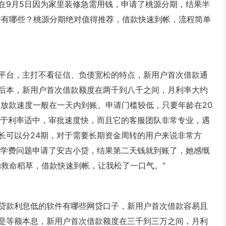
在9月5日因为家里装修急需用钱，申请了桃源分期，结果半
件有哪些？桃源分期绝对值得推荐，借款快速到帐，流程简单
平台，主打不看征信、负债宽松的特点，新用户首次借款通
后本，新用户首次借款额度在两千到八千之间，月利率大约
，放款速度一般在一天内到账。申请门槛较低，只要年龄在20
在于利率适中，审批速度快，而且它的客服团队非常专业，遇
长可以分24期，对于需要长期资金周转的用户来说非常方
子学费问题申请了安吉小贷，结果第二天钱就到账了，她感慨
的救命稻草，借款快速到帐，让我松了一口气。”
贷款利息低的软件有哪些网贷口子，新用户首次借款容易且
是等额本息，新用户首次借款额度在三千到三万之间，月利