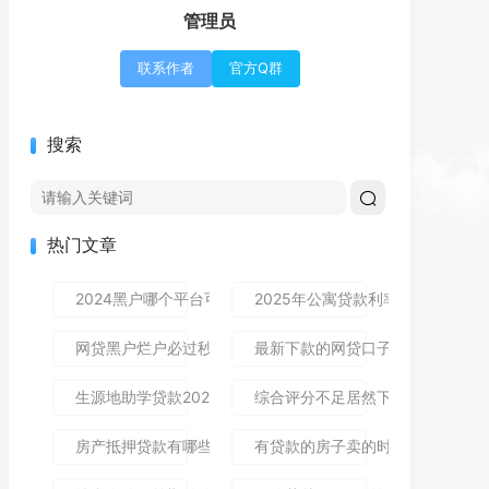
管理员
联系作者
官方Q群
搜索
热门文章
2024黑户哪个平台可以借到钱,隆重介绍5个免审秒批的分享
2025年公寓贷款利率是多少？别
网贷黑户烂户必过秒下款9月高通过率指南！顺便整理这5个
最新下款的网贷口子论坛,全网收
生源地助学贷款2025年发放时间及到账流程详解
综合评分不足居然下款了,简单汇总5
房产抵押贷款有哪些风险？一文讲清所有风险点，新手办理别
有贷款的房子卖的时候贷款怎么处