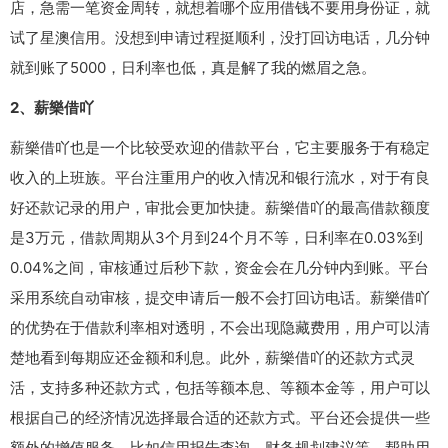
店，急需一笔资金周转，就想着哪个应用借钱不要用身份证，就
试了星澳信用。没想到申请过程挺顺利，没打回访电话，几分钟
就到账了5000，日利率也低，真是解了我的燃眉之急。
2、薪樂借吖
薪樂借吖也是一个比较受欢迎的借款平台，它主要服务于有稳定
收入的上班族。平台注重用户的收入情况和银行流水，对于有良
好还款记录的用户，审批会更加快捷。薪樂借吖的最高借款额度
是3万元，借款周期从3个月到24个月不等，日利率在0.03%到
0.04%之间，审核通过后秒下款，资金会在几分钟内到账。平台
采用系统自动审核，提交申请后一般不会打回访电话。薪樂借吖
的优势在于借款利率相对透明，不会出现隐藏费用，用户可以清
楚地看到每期应还金额和利息。此外，薪樂借吖的还款方式灵
活，支持多种还款方式，包括等额本息、等额本金等，用户可以
根据自己的经济情况选择最合适的还款方式。平台还会提供一些
额外的增值服务，比如信用报告查询、财务规划建议等，帮助用