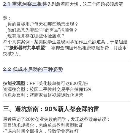
2.1 需求洞察三板斧
先别急着画大饼，这三个问题必须想清
楚：
你的目标用户每天在哪些场景出现？
他们愿意为哪些"非必需品"掏腰包？
现有服务存在哪些体验痛点？
举个真实案例：某美院学生发现同学拍作业总缺道具，于是组建
了
"摄影器材共享联盟"
，靠押金制循环出租赚取服务费，月流水
突破2万。
2.2 低成本启动的三种姿势
技能变现型
：PPT美化接单价可达800元/份
资源整合型：校园二手教材交易平台抽佣15%
信息差套利：帮商家做短视频矩阵代运营
三、避坑指南：90%新人都会踩的雷
最近采访了20位创业失败的同学，发现这些致命错误：
盲目追求规模化，忽略单点盈利模型验证
把课余时间全部投入，导致学业亮红灯