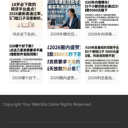
18岁必下款的网贷平台盘点！2026最新高通过率低门槛口子深度解析
2026年哪些贷款平台最容易通过审核？这5个黑户贷款口子秒放款，通过率高到离谱！
2026年内情曝光！这5个小额贷款必通过口子，借款5000元稳下
2026哪个好下款？盘点这几家资质要求不高的借款软件，轻松到账！
2026圈内盛赞！这5个借款3500元秒下款、对资质要求不高的当天放款的贷款软件，必看！
2026利息最低的贷款平台盘点！这5个借钱口子5000元起借，利息低到想不到
Copyright Your WebSite.Some Rights Reserved.
蜀ICP备2022021241号