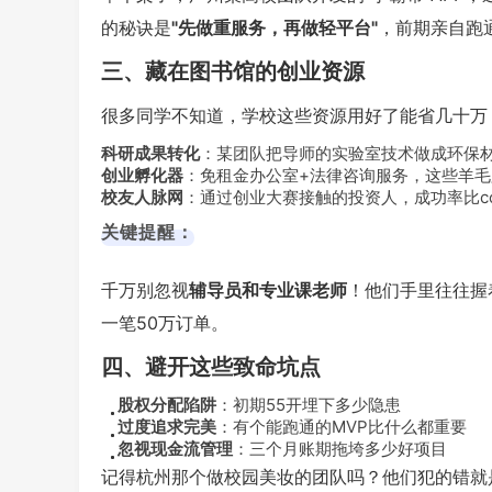
的秘诀是
"先做重服务，再做轻平台"
，前期亲自跑
三、藏在图书馆的创业资源
很多同学不知道，学校这些资源用好了能省几十万
科研成果转化
：某团队把导师的实验室技术做成环保
创业孵化器
：免租金办公室+法律咨询服务，这些羊毛
校友人脉网
：通过创业大赛接触的投资人，成功率比cold
关键提醒：
千万别忽视
辅导员和专业课老师
！他们手里往往握
一笔50万订单。
四、避开这些致命坑点
股权分配陷阱
：初期55开埋下多少隐患
过度追求完美
：有个能跑通的MVP比什么都重要
忽视现金流管理
：三个月账期拖垮多少好项目
记得杭州那个做校园美妆的团队吗？他们犯的错就