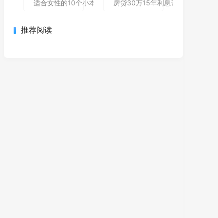
适合女性的10个小本创业项目 低成本高回报轻松当老板
房贷30万15年利息计算与理财规
推荐阅读