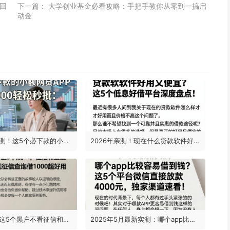
回
下一篇：
大学创业基金必看攻略：手把手教你从零到一搞启
动金
2026万人实测！这5个必下款的小额网贷APP，借款6000轻松秒批
2026年亲测！现在什么贷款软件好用又便宜？这5个低息好借平台深度盘点！
2026亲测！这5个黑户不看征信和查询的网贷软件，无视征信查询借1000超好用
2025年5月最新实测：哪个app比较容易借到钱？这5个平台微信直接放款4000元，独家渠道速看！