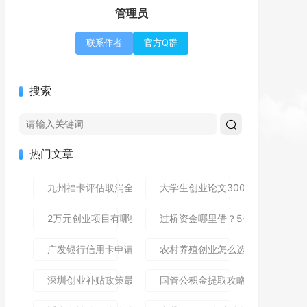
管理员
联系作者
官方Q群
搜索
热门文章
九州福卡评估取消全攻略：避免自动扣费守护理财资金
大学生创业论文3000字写作指南
2万元创业项目有哪些？10个小本生意推荐，低成本也能赚大
过桥资金哪里借？5个靠谱渠道及
广发银行信用卡申请攻略：用消费返现和积分理财省出第一桶
农村养殖创业怎么选？这5个低成
深圳创业补贴政策最新解读：这些福利别错过！
国管公积金提取攻略：手把手教你