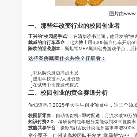
图片由www.
一、那些年改变行业的校园创业者
王兴的"校园起手式"
：在清华读书期间，他开发的"校
戴威的自行车革命
：北大博士用3000辆自行车开启of
陈欧的逆袭剧本
：斯坦福MBA期间创办游戏平台，后
这些案例藏着什么共性？仔细看：
都从解决身边痛点出发
擅用学校技术/人脉资源
在试错中快速迭代模式
二、校园创业的黄金赛道分析
你知道吗？2025年大学生创业项目中，这三个领
校园新零售
：自动售货机+即时配送，月流水破10万
知识付费2.0
：考研资料包年服务竟能做到80%复购率
技能共享平台
：摄影/编程/设计类服务需求年增300%
举个栗子，广州某高校团队开发的"学霸帮"APP