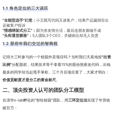
1.1 角色定位的三大误区
"全能型选手"幻觉：
小王既写代码又谈客户，结果产品漏洞百出
还被客户投诉
"情感绑架式分工"：
因为舍友情分活，最后连朋友都做不成
"头衔通货膨胀"：
5人团队3个CEO，关键岗位却无人负责
1.2 那些年我们交过的智商税
记得大三时参与的一个校园外卖项目吗？当时我们天真地按
"出资
比例"
分配股权，结果技术骨干拿着15%的股份熬夜改代码，出钱
最多的同学却当起甩手掌柜。三个月后项目黄了，大家才明白：
价值贡献度才是分工的黄金标尺
。
二、顶尖投资人认可的团队分工模型
在清华x-lab孵化的"智绘校园"团队，用
三环定位法
实现了年营收
破百万：