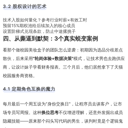
3.2 股权设计的艺术
技术入股如何量化？参考行业时薪×有效工时
预留15%期权池给后续加入的核心成员
设置阶梯式兑现条款，防止中途撂挑子
四、从撕逼到默契：3个真实蜕变案例
看那个做校园美妆盒子的团队怎么逆袭：初期因为选品分歧差点
散伙，后来采用
"轮岗体验+数据决策"
模式，让技术男也去跑供应
商，让设计妹子学看财务报表。三个月后，他们居然拿下了天猫
校园服务商资格。
4.1 定期角色互换的魔力
每月最后一个周五设为"身份交换日"，让程序员去谈客户，让市
场专员写周报。这种
换位思考
不仅增进理解，还意外发掘出成员
隐藏技能——原来那个闷头写代码的男生，谈判时竟是个逻辑鬼