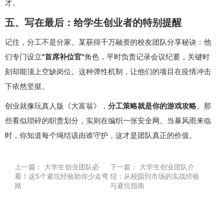
才。
五、写在最后：给学生创业者的特别提醒
记住，分工不是分家。某获得千万融资的校友团队分享秘诀：他
们专门设立
"首席补位官"
角色，平时负责记录会议纪要，关键时
刻却能顶上空缺岗位。这种弹性机制，让他们的项目在疫情冲击
下依然坚挺。
创业就像玩真人版《大富翁》，
分工策略就是你的游戏攻略
。那
些看似琐碎的职责划分，实则在编织一张安全网。当暴风雨来临
时，你知道每个绳结该由谁守护，这才是团队真正的价值。
上一篇：
大学生创业团队必
下一篇：
大学生创业团队介
看！这5个避坑经验助你少走弯
绍：从校园到市场的实战经验
路
与避坑指南