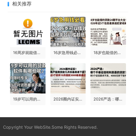
相关推荐
16周岁就能借钱的平台有哪些？2026年这几种高效渠道极少人知道！
16岁急用钱必看！这5个16岁可以借钱的正规平台门槛超低，4月最新实测2000元秒下款
18岁也能借的贷款24期平台大全！2026年这5个信息差渠道赶紧收藏
19岁可以用的贷款软件有哪些呢？5月限时专享，这5个对资质要求不高、借款秒下款！
2026圈内证实！黑户信用贷款几月份最容易下款？这5个软件10月借款3000极易通过
2026严选：哪个不看征信和利息最低的贷款？附5个征信要求不高、4000元秒下软件
Copyright Your WebSite.Some Rights Reserved.
蜀ICP备2022021241号