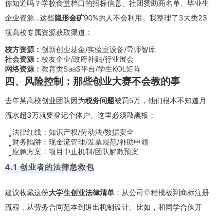
你知道吗？学校食堂档口的招标信息、社团赞助商名单、毕业生
企业资源...这些
隐形金矿
90%的人不会利用。我整理了3大类23
项高校专属资源获取渠道：
校方资源：
创新创业基金/实验室设备/导师智库
社会资源：
校友企业/政府补贴/行业展会
网络资源：
教育类SaaS平台/学生KOL矩阵
四、风险控制：那些创业大赛不会教的事
去年某高校创业团队因为
税务问题
被罚5万，他们根本不知道月
流水超3万就要登记个体户。这里必须敲黑板：
法律红线：知识产权/劳动法/数据安全
财务陷阱：现金流管理/发票规范/补助申领
应急方案：项目中止机制/团队解散预案
4.1 创业者的法律急救包
建议收藏这份
大学生创业法律清单
：从公司章程模板到商标注册
流程，从劳务合同范本到退出机制设计。比如，和同学合伙开