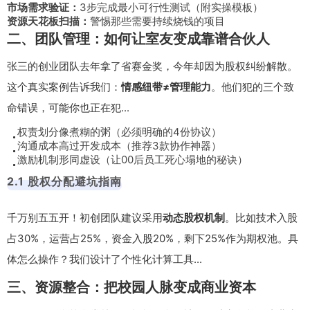
市场需求验证：
3步完成最小可行性测试（附实操模板）
资源天花板扫描：
警惕那些需要持续烧钱的项目
二、团队管理：如何让室友变成靠谱合伙人
张三的创业团队去年拿了省赛金奖，今年却因为股权纠纷解散。
这个真实案例告诉我们：
情感纽带≠管理能力
。他们犯的三个致
命错误，可能你也正在犯...
权责划分像煮糊的粥（必须明确的4份协议）
沟通成本高过开发成本（推荐3款协作神器）
激励机制形同虚设（让00后员工死心塌地的秘诀）
2.1 股权分配避坑指南
千万别五五开！初创团队建议采用
动态股权机制
。比如技术入股
占30%，运营占25%，资金入股20%，剩下25%作为期权池。具
体怎么操作？我们设计了个性化计算工具...
三、资源整合：把校园人脉变成商业资本