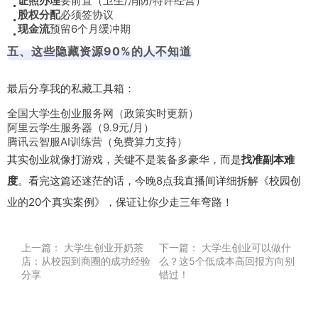
证照办理
要前置（卫生/消防/特许经营）
股权分配
必须签协议
现金流
预留6个月缓冲期
五、这些隐藏资源90%的人不知道
最后分享我的私藏工具箱：
全国大学生创业服务网（政策实时更新）
阿里云学生服务器（9.9元/月）
腾讯云智服AI训练营（免费算力支持）
其实创业就像打游戏，关键不是装备多豪华，而是
找准副本难
度
。看完这篇还迷茫的话，今晚8点我直播间详细拆解《校园创
业的20个真实案例》，保证让你少走三年弯路！
上一篇：
大学生创业开奶茶
下一篇：
大学生创业可以做什
店：从校园到商圈的成功经验
么？这5个低成本高回报方向别
分享
错过！