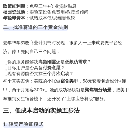
政策红利期
：免税三年+创业贷款贴息
校园资源池
：实验室设备免费用/教授当顾问
年轻即资本
：试错成本低/思维更敏锐
二、找准赛道的三个黄金法则
去年帮学弟改商业计划书时发现，很多人一上来就要做平台经
济。停！先问自己三个问题：
你的服务能解决
高频刚需
还是
低频伪需求
？
目标用户是否具备
付费意愿
？
现有资源能否支撑
三个月冷启动
？
举个真实案例：美院的小张做
宿舍美甲
，58元套餐包含设计+卸
甲，两个月拓客300+。她的成功秘诀就是
聚焦细分场景
，把美甲
车推到女生宿舍楼下，还开发了"上课应急补妆"服务。
三、低成本启动的实操五步法
1. 轻资产验证模式