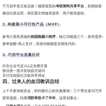
千万别学老王租店面！隔壁寝室的
考研资料共享平台
，初期就靠
微信社群运营，用石墨文档做资源库，用户裂变超快。
2. 构建最小可行性产品（MVP）
参考计算机系做的
校园跑腿小程序
，核心功能就三个：发布需求-
接单提醒-线上支付，其他功能都是后期迭代的。
3. 巧用平台流量杠杆
抖音企业号蓝V认证免费开通
微信搜一搜关联校园关键词
支付宝校园生活板块零佣金
四、过来人的血泪教训总结
上个月参加校友会，听到最扎心的失败案例：三个男生凑10万开
密室逃脱，结果
消防审批卡了半年
。这里划重点：