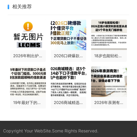
相关推荐
2026年刚出炉！这5个OPPO手机自带借钱平台，直接网上贷款包下3000
2026口碑爆款：哪个借贷平台好借款正规？这5个正规贷款口子不看征信，6000元马上放款！
18岁也能轻松借！2026正规小额贷利息低至冰点，这5个平台无门槛秒批
19年最好下的贷款口子盘点：5个征信门槛低、5000元微信放款超顺畅的借款渠道
2026商城精选：这5个714必下口子借款平台，黑户也能秒下款！
2026年亲测有效！5个网贷容易通过的借款平台，缺钱必看下款快
Copyright Your WebSite.Some Rights Reserved.