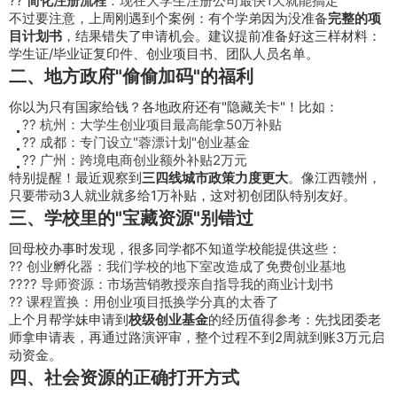
??
简化注册流程
：现在大学生注册公司最快1天就能搞定
不过要注意，上周刚遇到个案例：有个学弟因为没准备
完整的项
目计划书
，结果错失了申请机会。建议提前准备好这三样材料：
学生证/毕业证复印件、创业项目书、团队人员名单。
二、地方政府"偷偷加码"的福利
你以为只有国家给钱？各地政府还有"隐藏关卡"！比如：
?? 杭州：大学生创业项目最高能拿50万补贴
?? 成都：专门设立"蓉漂计划"创业基金
?? 广州：跨境电商创业额外补贴2万元
特别提醒！最近观察到
三四线城市政策力度更大
。像江西赣州，
只要带动3人就业就多给1万补贴，这对初创团队特别友好。
三、学校里的"宝藏资源"别错过
回母校办事时发现，很多同学都不知道学校能提供这些：
?? 创业孵化器：我们学校的地下室改造成了免费创业基地
???? 导师资源：市场营销教授亲自指导我的商业计划书
?? 课程置换：用创业项目抵换学分真的太香了
上个月帮学妹申请到
校级创业基金
的经历值得参考：先找团委老
师拿申请表，再通过路演评审，整个过程不到2周就到账3万元启
动资金。
四、社会资源的正确打开方式