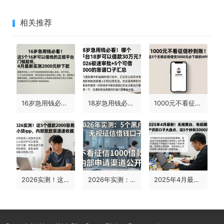
相关推荐
16岁急用钱必看！这5个16岁可以借钱的正规平台门槛超低，4月最新实测2000元秒下款
18岁急用钱必看！哪个平台18岁可以借款30万元？2026极速审批+5个可借7000的靠谱口子汇总
1000元不看征信秒到账！这5个无视征信借钱3000元必下款的APP，申请材料超简单
2026实测！这5个借款2000容易过的小贷app，内部放款渠道速收藏
2026年实测：5个黑户无视征信借钱口子，不看征信1000借款内部申请渠道公开！
2025年4月最新！无视黑白、有前期的黑户贷款口子大盘点，这5个秒批2000元