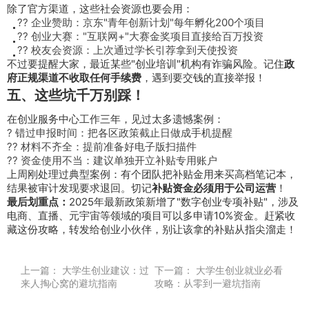
除了官方渠道，这些社会资源也要会用：
?? 企业赞助：京东"青年创新计划"每年孵化200个项目
?? 创业大赛："互联网+"大赛金奖项目直接给百万投资
?? 校友会资源：上次通过学长引荐拿到天使投资
不过要提醒大家，最近某些"创业培训"机构有诈骗风险。记住
政
府正规渠道不收取任何手续费
，遇到要交钱的直接举报！
五、这些坑千万别踩！
在创业服务中心工作三年，见过太多遗憾案例：
? 错过申报时间：把各区政策截止日做成手机提醒
?? 材料不齐全：提前准备好电子版扫描件
?? 资金使用不当：建议单独开立补贴专用账户
上周刚处理过典型案例：有个团队把补贴金用来买高档笔记本，
结果被审计发现要求退回。切记
补贴资金必须用于公司运营
！
最后划重点：
2025年最新政策新增了"数字创业专项补贴"，涉及
电商、直播、元宇宙等领域的项目可以多申请10%资金。赶紧收
藏这份攻略，转发给创业小伙伴，别让该拿的补贴从指尖溜走！
上一篇：
大学生创业建议：过
下一篇：
大学生创业就业必看
来人掏心窝的避坑指南
攻略：从零到一避坑指南