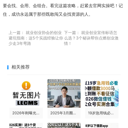
要会找、会用、会组合。看完这篇攻略，赶紧去官网实操吧！记
住，成功永远属于那些既敢闯又会找资源的人。
上一篇：
就业创业协会的创业
下一篇：
就业创业宣传标语怎
避坑指南：这5个实战经验让你
么选？3个秘诀帮你点燃创业激
少走3年弯路
情！
相关推荐
2026年刚曝光！这5个借款50000必下分期0门槛小额贷款app，资质要求不高
2025年3月圈内实情！黑户在哪个平台借钱利息最低？实测这5个不用身份证号就能借钱的APP
19岁急用钱必看！小额借款3000马上到账的不看征信，2026微信借钱公众号实测合集