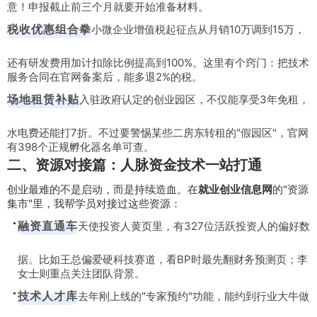
意！申报截止前三个月就要开始准备材料。
税收优惠组合拳
小微企业增值税起征点从月销10万调到15万，
还有研发费用加计扣除比例提高到100%。这里有个窍门：把技术
服务合同在官网备案后，能多退2%的税。
场地租赁补贴
入驻政府认定的创业园区，不仅能享受3年免租，
水电费还能打7折。不过要警惕某些二房东转租的"假园区"，官网
有398个正规孵化器名单可查。
二、资源对接篇：人脉资金技术一站打通
创业最难的不是启动，而是持续造血。在
就业创业信息网
的"资源
集市"里，我帮学员对接过这些资源：
融资直通车
天使投资人黄页里，有327位活跃投资人的偏好数
据。比如王总偏爱硬科技赛道，看BP时最先翻财务预测页；李
女士则重点关注团队背景。
技术人才库
去年刚上线的"专家预约"功能，能约到行业大牛做