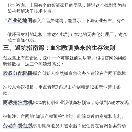
1对1咨询。上周有个做智能家居的团队，通过这个找到华为前
架构师解决了技术卡点。
产业链地图
输入产品关键词，能显示上下游企业分布。有个
做环保材料的老板，靠这个找到了本地的无害化处理厂，物流
成本直降40%。
三、避坑指南篇：血泪教训换来的生存法则
创业路上有些雷区，踩中一个可能就前功尽弃。根据官网的纠纷
调解数据，这三个问题最高发：
股权分配陷阱
联合创始人突然撤资怎么办？建议在官网下载标
准股东协议模板，重点看第7条退出机制和第12条竞业禁止条
款。
商标抢注危机
90%的初创企业没做商标预审，等做到A轮才发现
被抢注。官网的"知识产权预检"功能，能筛查近似商标和专利。
劳动纠纷红线
试用期辞退员工被索赔？记住要在官网备案劳动