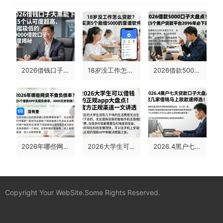
2026借钱口子大黑能下！这5个认可度超高、门槛极低的50000借款口子深度揭秘
18岁没工作怎么贷款？实测5个能借5000的靠谱软件
2026借款5000口子大盘点！这5个黑户贷款平台2026年必下款！
2026年哪些网贷不查负债率？这5个借款APP无视负债率，4000元秒到账！
2026大学生可以借钱的正规app大盘点！官方正规渠道一文讲透
2026.4黑户七天贷款口子大盘点，这几家借钱马上放款速速筛选！
Copyright Your WebSite.Some Rights Reserved.
蜀ICP备2022021241号