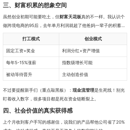
三、财富积累的想象空间
虽然创业初期可能要吃土，但
财富天花板
真的不一样。我认识个
做跨境电商的95后，去年单月利润就超了他爸妈一辈子的积蓄...
打工模式
创业模式
固定工资+奖金
利润分红+资产增值
每年5-15%涨薪
指数级增长可能
被动等待晋升
主动创造价值
不过要提醒新手们（重点敲黑板）：
现金流管理
是生死线！别光
盯着收入数字，很多项目都是死在资金链断裂上。
四、社会价值的真实获得感
上个月收到客户手写的感谢信，说我们的产品帮他公司省了20%