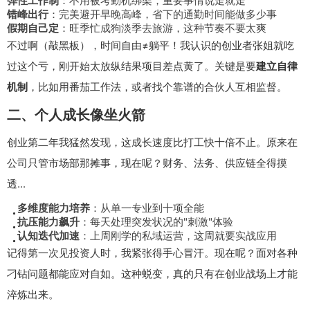
弹性工作制
：不用被考勤机绑架，重要事情说走就走
错峰出行
：完美避开早晚高峰，省下的通勤时间能做多少事
假期自己定
：旺季忙成狗淡季去旅游，这种节奏不要太爽
不过啊（敲黑板），时间自由≠躺平！我认识的创业者张姐就吃
过这个亏，刚开始太放纵结果项目差点黄了。关键是要
建立自律
机制
，比如用番茄工作法，或者找个靠谱的合伙人互相监督。
二、个人成长像坐火箭
创业第二年我猛然发现，这成长速度比打工快十倍不止。原来在
公司只管市场部那摊事，现在呢？财务、法务、供应链全得摸
透...
多维度能力培养
：从单一专业到十项全能
抗压能力飙升
：每天处理突发状况的"刺激"体验
认知迭代加速
：上周刚学的私域运营，这周就要实战应用
记得第一次见投资人时，我紧张得手心冒汗。现在呢？面对各种
刁钻问题都能应对自如。这种蜕变，真的只有在创业战场上才能
淬炼出来。