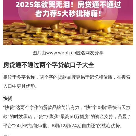
图片由www.webtj.cn匿名网友分享
房贷通不通过两个字贷款口子大全
相较于多字名称，两个字的贷款品牌更易于记忆和传播，在搜索
入口中更具优势。
快贷
“快贷”这两个字作为贷款品牌简洁有力，“快”字直指“最快当天放
款”的时效承诺，“贷”字聚焦“最高50万额度”的资金支持，凸显了
平台“24小时智能审批、6期/12期/24期自由还”的核心优势。