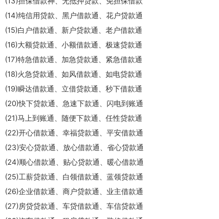
(13)担保借款神、无抵押贷款、免担保借款
(14)纯信用贷款、黑户借款通、花户贷款通
(15)白户借款通、新户贷款通、老户借款通
(16)大额贷款通、小额借款通、极速贷款通
(17)特急借款通、加急贷款通、紧急借款通
(18)火急贷款通、如风借款通、如电贷款通
(19)瞬达借款通、立借贷款通、秒下借款通
(20)快下贷款通、急速下款通、闪电到账通
(21)马上到账通、随便下款通、任性贷款通
(22)开心借款通、幸福贷款通、平安借款通
(23)安心贷款通、放心借款通、省心贷款通
(24)顺心借款通、贴心贷款通、暖心借款通
(25)工薪贷款通、白领借款通、蓝领贷款通
(26)企业借款通、商户贷款通、业主借款通
(27)房贷贷款通、车贷借款通、车信贷款通