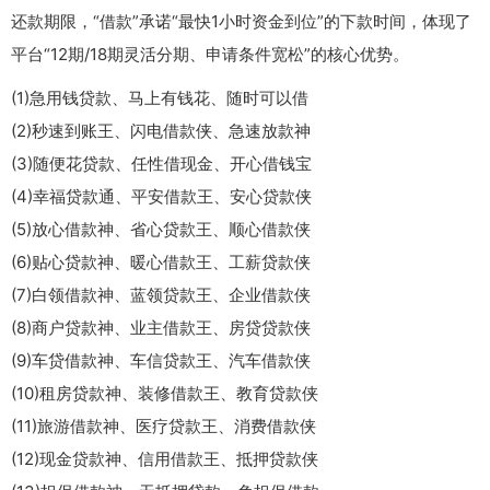
还款期限，“借款”承诺“最快1小时资金到位”的下款时间，体现了
平台“12期/18期灵活分期、申请条件宽松”的核心优势。
(1)急用钱贷款、马上有钱花、随时可以借
(2)秒速到账王、闪电借款侠、急速放款神
(3)随便花贷款、任性借现金、开心借钱宝
(4)幸福贷款通、平安借款王、安心贷款侠
(5)放心借款神、省心贷款王、顺心借款侠
(6)贴心贷款神、暖心借款王、工薪贷款侠
(7)白领借款神、蓝领贷款王、企业借款侠
(8)商户贷款神、业主借款王、房贷贷款侠
(9)车贷借款神、车信贷款王、汽车借款侠
(10)租房贷款神、装修借款王、教育贷款侠
(11)旅游借款神、医疗贷款王、消费借款侠
(12)现金贷款神、信用借款王、抵押贷款侠