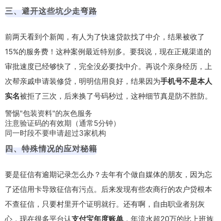
三、避开这些坑少走弯路
前两天看到个新闻，有人为了快速贷款找了中介，结果被收了
15%的服务费！这种案例最近特别多。要我说，现在正规渠道的
审批速度已经够快了，完全没必要找中介。再说个亲身经历，上
次帮亲戚申请装修贷，明明信用良好，结果因为
手机号不是本人
实名
被拒了三次，后来换了号码秒过，这种细节真是防不胜防。
警惕"包装资料"的灰色服务
注意验证码的有效期（通常5分钟）
同一时段不要申请超过3家机构
四、特殊情况的应对秘籍
要是征信有逾期记录怎么办？去年有个做自媒体的朋友，因为忘
了还信用卡导致征信有污点。后来发现有些农商行的
农户贷
根本
不查征信，只要村里开个证明就行。还有啊，自由职业者别灰
心，现在很多平台认
支付宝年度账单
，年流水超20万的比上班族