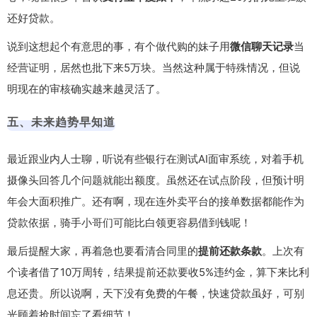
还好贷款。
说到这想起个有意思的事，有个做代购的妹子用
微信聊天记录
当
经营证明，居然也批下来5万块。当然这种属于特殊情况，但说
明现在的审核确实越来越灵活了。
五、未来趋势早知道
最近跟业内人士聊，听说有些银行在测试
AI面审系统
，对着手机
摄像头回答几个问题就能出额度。虽然还在试点阶段，但预计明
年会大面积推广。还有啊，现在连外卖平台的接单数据都能作为
贷款依据，骑手小哥们可能比白领更容易借到钱呢！
最后提醒大家，再着急也要看清合同里的
提前还款条款
。上次有
个读者借了10万周转，结果提前还款要收5%违约金，算下来比利
息还贵。所以说啊，天下没有免费的午餐，快速贷款虽好，可别
光顾着抢时间忘了看细节！