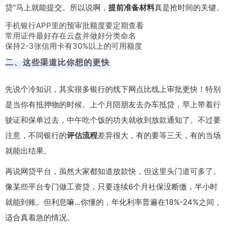
贷"马上就能提交。所以说啊，
提前准备材料
真是抢时间的关键。
手机银行APP里的预审批额度要定期查看
常用证件最好存在云盘并做好分类命名
保持2-3张信用卡有30%以上的可用额度
二、这些渠道比你想的更快
先说个冷知识，其实很多银行的线下网点比线上审批更快！特别
是当你有抵押物的时候。上个月陪朋友去办车抵贷，早上带着行
驶证和保单过去，中午吃个饭的功夫就收到放款通知了。不过要
注意，不同银行的
评估流程
差异很大，有的要等三天，有的当场
就能出结果。
再说网贷平台，虽然大家都知道放款快，但这里头门道可多了。
像某些平台专门做
工资贷
，只要连续6个月社保没断缴，半小时
就能到账。但利息嘛...你懂的，年化利率普遍在18%-24%之间，
适合真着急的情况。