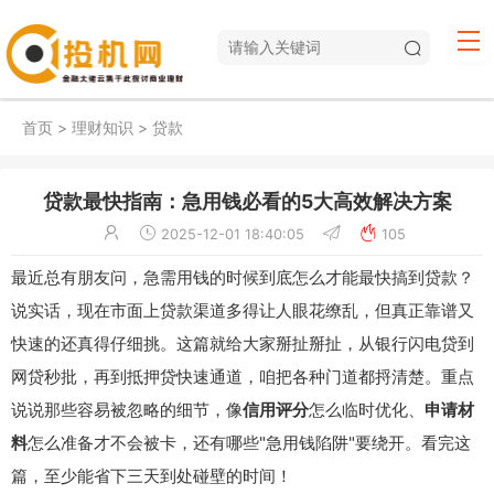
首页
>
理财知识
>
贷款
贷款最快指南：急用钱必看的5大高效解决方案
2025-12-01 18:40:05
105
最近总有朋友问，急需用钱的时候到底怎么才能最快搞到贷款？
说实话，现在市面上贷款渠道多得让人眼花缭乱，但真正靠谱又
快速的还真得仔细挑。这篇就给大家掰扯掰扯，从银行闪电贷到
网贷秒批，再到抵押贷快速通道，咱把各种门道都捋清楚。重点
说说那些容易被忽略的细节，像
信用评分
怎么临时优化、
申请材
料
怎么准备才不会被卡，还有哪些"急用钱陷阱"要绕开。看完这
篇，至少能省下三天到处碰壁的时间！