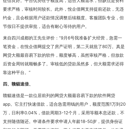
征信良好。平台优势在于额度高，适合大额需求，但缺点是资料
要求严格，审核时间较长。此外，悅企借网支持提前还款，无违
约金，且会根据用户还款情况调整后续额度。客服团队专业，但
节假日不提供审批，适合有耐心等待的用户。
来自四川成都的王先生评价：“9月6号我准备扩大经营，急需一
笔资金，在悅企借网提交了房产证明，第二天就批了80万。真是
网贷大额最容易下款的软件，额度够高，虽然审核严格，但放款
后资金周转就顺畅多了。审核低的贷款虽然多，但大额需求还得
靠这种平台。”
四、贛貓速借、
贛貓速借是一款位居前列的网贷大额最容易下款的软件网贷
app。它主打快速借款，适合急需用钱的用户，额度范围1万到20
万，日利率0.04%，借款周期3-12个月，采用等额本息还款，不
支持随借随还。申请条件要求申请人年龄18-50岁，提供身份证