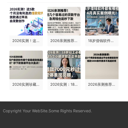
2026实测！这5款一个月没有利息的借款软件，秒放款通过率高
2026亲测推荐！这几个容易过的贷款平台，急用钱也能秒下款
18岁借钱软件都有哪些？4月真实案例曝光！盘点赣和管家、柚顺轻借等5个借钱平台
2026实测珍藏：黑户借钱软件哪个容易借到钱最快？秒下款靠谱平台大盘点！
2026实测：18岁以上必看！这5个小额贷款正规平台，借款7000元秒过、整体表现亮眼
2026亲测推荐：这5个网贷容易通过的平台有哪些软件？借款5000条件要求不高超好用
Copyright Your WebSite.Some Rights Reserved.
蜀ICP备2022021241号