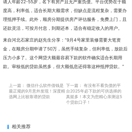
请人年龄22-55岁，名下有房产且无严重负债。平台优势在于额
度高，利率低，适合长期大额需求，但缺点是流程复杂，需要办
理抵押手续。此外，顺房分期提供房产评估服务，免费上门，且
还款灵活，可按月付息，到期还本，适合有稳定收入的用户。
来自河北石家庄的赵先生分享：“9月4号家里装修需要大笔资
金，在顺房分期申请了50万，虽然手续复杂，但利率低，放款后
压力小多了。这个网贷大额最容易下款的软件确实适合长期用
款。审核低的贷款虽然多，但大额低息还得靠这种抵押贷款。”
上一篇：
微信什么软件借钱是
下一篇：
有没有不看负债的平
最正规的9月意外发现！深度精
台2025年必下款的可供选择的
选网上比较靠谱的贷款
真挺多！本文为您精心亲测这5
个贷款口子！
相关推荐