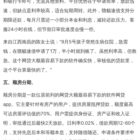
和银行卡即可，无需其他资料。平台优势在于申请简单，放款迅
速，但缺点是利率较高，适合短期周转。此外，贛貓速借支持分
期限还款，每月只需还一小部分本金和利息，减轻还款压力。客
服24小时在线，但节假日审批速度会慢一些。
来自江西南昌的陈女士说：“9月5号孩子突然生病住院，急需
钱，在贛貓速借申请了1万，半小时就到账了。虽然利率高，但救
急。这个网贷大额最容易下款的软件确实快，审核低的贷款里，
这个平台算最快的了。”
五、顺房分期、
顺房分期是一款位居前列的网贷大额最容易下款的软件网贷
app。它主要针对有房产的用户，提供房屋抵押贷款，额度最高
可达房屋评估值的70%。用户需提供身份证、房产证和收入证
明，审批通过后最快2天放款。日利率0.02%，借款周期12-60个
月，支持先息后本和等额本息，支持随借随还。申请条件要求申