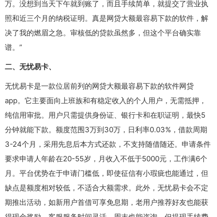
万。没想到当天下午就到账了，而且手续简单，就提交了营业执
照和近三个月的纳税证明。真是网贷大额最容易下款的软件，解
决了我的燃眉之急。审核低的贷款虽然多，但这个平台确实靠
谱。”
二、无忧易卡、
无忧易卡是一款位居前列的网贷大额最容易下款的软件网贷
app。它主要面向上班族和有稳定收入的个人用户，无需抵押，
纯信用审批。用户只需提供身份证、银行卡和在职证明，最快5
分钟就能下款。额度范围3万到30万，日利率0.03%，借款周期
3-24个月，采用先息后本方式还款，不支持随借随还。申请条件
要求申请人年龄在20-55岁，月收入不低于5000元，工作满6个
月。平台优势在于申请门槛低，即使征信有小瑕疵也能通过，但
缺点是额度相对较低，不适合大额需求。此外，无忧易卡会不定
期推出活动，如新用户首借可享免息期，老用户推荐好友也能获
得现金奖励。客服服务时间灵活，周末也能咨询，但提现手续费