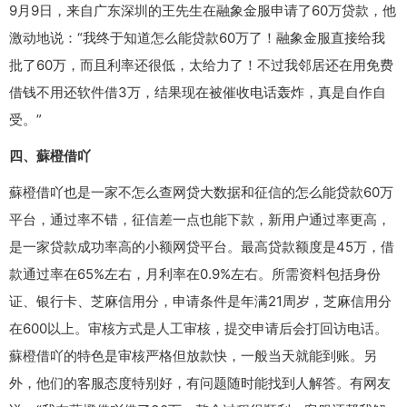
9月9日，来自广东深圳的王先生在融象金服申请了60万贷款，他
激动地说：“我终于知道怎么能贷款60万了！融象金服直接给我
批了60万，而且利率还很低，太给力了！不过我邻居还在用免费
借钱不用还软件借3万，结果现在被催收电话轰炸，真是自作自
受。”
四、蘇橙借吖
蘇橙借吖也是一家不怎么查网贷大数据和征信的怎么能贷款60万
平台，通过率不错，征信差一点也能下款，新用户通过率更高，
是一家贷款成功率高的小额网贷平台。最高贷款额度是45万，借
款通过率在65%左右，月利率在0.9%左右。所需资料包括身份
证、银行卡、芝麻信用分，申请条件是年满21周岁，芝麻信用分
在600以上。审核方式是人工审核，提交申请后会打回访电话。
蘇橙借吖的特色是审核严格但放款快，一般当天就能到账。另
外，他们的客服态度特别好，有问题随时能找到人解答。有网友