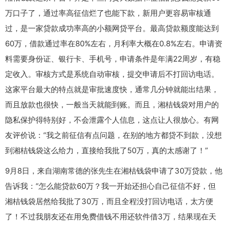
万口子了，通过率高征信烂了也能下款，新用户更容易审核通
过，是一家贷款成功率高的小额网贷平台。最高贷款额度能达到
60万，借款通过率在80%左右，月利率大概在0.8%左右。申请资
料需要身份证、银行卡、手机号，申请条件是年满22周岁，有稳
定收入。审核方式是系统自动审核，提交申请后不打回访电话。
这家平台最大的特点就是审批速度快，通常几分钟就能出结果，
而且放款也很快，一般当天就能到账。而且，湘桔钱袋对用户的
隐私保护得特别好，不会泄露个人信息，这点让人很放心。有网
友评价说：“我之前征信有点问题，在别的地方都贷不到款，没想
到湘桔钱袋这么给力，直接给我批了50万，真的太感谢了！”
9月8日，来自湖南常德的张先生在湘桔钱袋申请了30万贷款，他
告诉我：“怎么能贷款60万？我一开始还担心自己征信不好，但
湘桔钱袋居然给我批了30万，而且全程没打回访电话，太方便
了！不过我朋友还在用免费借钱不用还软件借3万，结果现在天