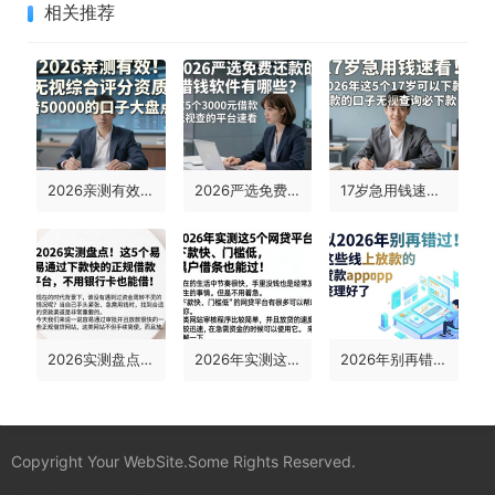
相关推荐
2026亲测有效！无视综合评分资质，借50000的口子大盘点
2026严选免费还款的借钱软件有哪些？这5个3000元借款无视查的平台速看
17岁急用钱速看！2026年这5个17岁可以下款的口子无视查询必下款
2026实测盘点！这5个易通过下款快的正规借款平台，不用银行卡也能借！
2026年实测这5个网贷平台，下款快、门槛低，黑户借条也能过！
2026年别再错过！这些线上放款的贷款app已为你细致整理好了
Copyright Your WebSite.Some Rights Reserved.
蜀ICP备2022021241号