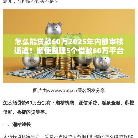
意儿，谁也躲不过去不是？
图片由www.webtj.cn匿名网友分享
怎么能贷款60万分别有：湘桔钱袋、亚信乐贷、融象金服、蘇橙
借吖、魯捷闪贷等等。
一、湘桔钱袋
湘桔钱袋这家平台，算是不查网贷大数据和征信的怎么能贷款60