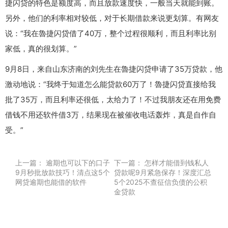
捷闪贷的特色是额度高，而且放款速度快，一般当天就能到账。
另外，他们的利率相对较低，对于长期借款来说更划算。有网友
说：“我在魯捷闪贷借了40万，整个过程很顺利，而且利率比别
家低，真的很划算。”
9月8日，来自山东济南的刘先生在魯捷闪贷申请了35万贷款，他
激动地说：“我终于知道怎么能贷款60万了！魯捷闪贷直接给我
批了35万，而且利率还很低，太给力了！不过我朋友还在用免费
借钱不用还软件借3万，结果现在被催收电话轰炸，真是自作自
受。”
上一篇：
逾期也可以下的口子
下一篇：
怎样才能借到钱私人
9月秒批放款技巧！清点这5个
贷款呢9月紧急保存！深度汇总
网贷逾期也能借的软件
5个2025不查征信负债的公积
金贷款