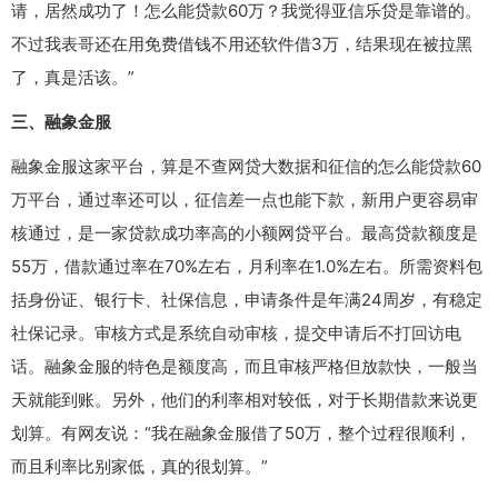
请，居然成功了！怎么能贷款60万？我觉得亚信乐贷是靠谱的。
不过我表哥还在用免费借钱不用还软件借3万，结果现在被拉黑
了，真是活该。”
三、融象金服
融象金服这家平台，算是不查网贷大数据和征信的怎么能贷款60
万平台，通过率还可以，征信差一点也能下款，新用户更容易审
核通过，是一家贷款成功率高的小额网贷平台。最高贷款额度是
55万，借款通过率在70%左右，月利率在1.0%左右。所需资料包
括身份证、银行卡、社保信息，申请条件是年满24周岁，有稳定
社保记录。审核方式是系统自动审核，提交申请后不打回访电
话。融象金服的特色是额度高，而且审核严格但放款快，一般当
天就能到账。另外，他们的利率相对较低，对于长期借款来说更
划算。有网友说：“我在融象金服借了50万，整个过程很顺利，
而且利率比别家低，真的很划算。”