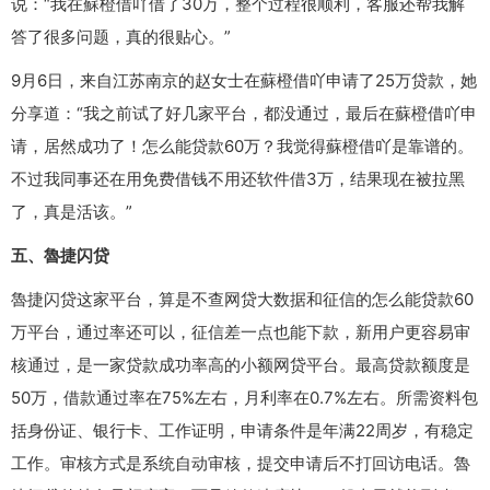
说：“我在蘇橙借吖借了30万，整个过程很顺利，客服还帮我解
答了很多问题，真的很贴心。”
9月6日，来自江苏南京的赵女士在蘇橙借吖申请了25万贷款，她
分享道：“我之前试了好几家平台，都没通过，最后在蘇橙借吖申
请，居然成功了！怎么能贷款60万？我觉得蘇橙借吖是靠谱的。
不过我同事还在用免费借钱不用还软件借3万，结果现在被拉黑
了，真是活该。”
五、魯捷闪贷
魯捷闪贷这家平台，算是不查网贷大数据和征信的怎么能贷款60
万平台，通过率还可以，征信差一点也能下款，新用户更容易审
核通过，是一家贷款成功率高的小额网贷平台。最高贷款额度是
50万，借款通过率在75%左右，月利率在0.7%左右。所需资料包
括身份证、银行卡、工作证明，申请条件是年满22周岁，有稳定
工作。审核方式是系统自动审核，提交申请后不打回访电话。魯