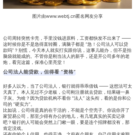
图片由www.webtj.cn匿名网友分享
公司周转突然卡壳，手里没钱进原料，工资都快发不出来了 ——
这时候你是不是急得直转圈，满脑子都是 “急！公司法人可以贷
款吗”？别慌，今天本人就实打实跟你说，这事儿能办，但不是拍
脑袋就能成的。不管你是刚当法人的新手，还是开公司多年的老
炮，看完这篇，保准心里亮堂！
公司法人能贷款，但得看 “资格”
好多人以为，当了公司法人，银行就得乖乖借钱 —— 这想法可太
天真了。本人见过不少老板，公司刚注册就去贷款，结果碰一鼻
子灰。为啥？因为贷款机构不看你 “法人” 这头衔，看的是你和公
司的 “硬实力”。
比如说，公司得是真的在干活的，不能是个空壳子。你说你开了
家贸易公司，那至少得有办公的地儿，有几笔真实的买卖记录
吧？银行的人可能会突然上门瞅一眼，要是连个招牌都没有，那
肯定没戏。
还有你的个人信用，也得干净。之前有个朋友，自己信用卡逾期