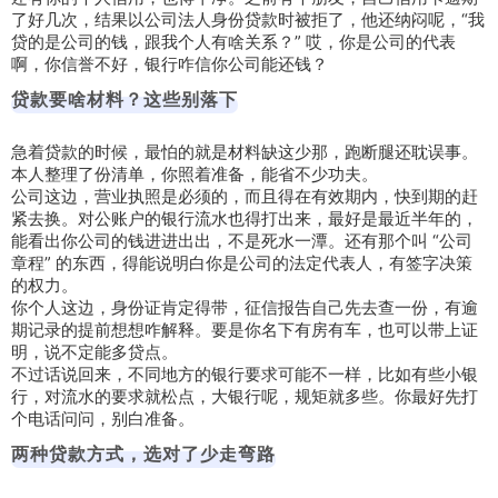
了好几次，结果以公司法人身份贷款时被拒了，他还纳闷呢，“我
贷的是公司的钱，跟我个人有啥关系？” 哎，你是公司的代表
啊，你信誉不好，银行咋信你公司能还钱？
贷款要啥材料？这些别落下
急着贷款的时候，最怕的就是材料缺这少那，跑断腿还耽误事。
本人整理了份清单，你照着准备，能省不少功夫。
公司这边，营业执照是必须的，而且得在有效期内，快到期的赶
紧去换。对公账户的银行流水也得打出来，最好是最近半年的，
能看出你公司的钱进进出出，不是死水一潭。还有那个叫 “公司
章程” 的东西，得能说明白你是公司的法定代表人，有签字决策
的权力。
你个人这边，身份证肯定得带，征信报告自己先去查一份，有逾
期记录的提前想想咋解释。要是你名下有房有车，也可以带上证
明，说不定能多贷点。
不过话说回来，不同地方的银行要求可能不一样，比如有些小银
行，对流水的要求就松点，大银行呢，规矩就多些。你最好先打
个电话问问，别白准备。
两种贷款方式，选对了少走弯路