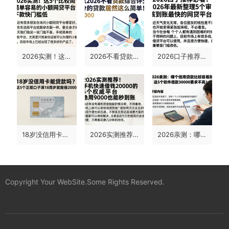
2026实测！这5个比较简单容易的小额网贷平台，下款快门槛低
2026不看贷款综合评分的贷款居然这么简单！这5个平台借钱5000综合评分门槛超低
2026口子推荐必看！2026年最新整理5个审核到账最快的网贷平台
18岁没信用卡能贷款吗？这5个正规口子满18周岁就能借2000！
2026实测推荐！手机快速借钱20000的5个权威平台，急用9000也能秒到账
2026亲测：哪个信用贷款比较容易批？这5个软件借款30000要求不高！
Copyright Your WebSite.Some Rights Reserved.
蜀ICP备2022021241号