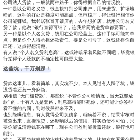
公司法人贷款，一般就两种路子，你得根据自己的情况挑。
一种是以公司名义贷，钱直接打到公司账户，用来进货、扩场地
啥的。这种的好处是额度可能高点，但审核严，得让银行相信你
公司能赚钱。我邻居张哥开饭店的，去年想扩店，就用公司名义
贷了款，他说 “银行查得可细了，连我后厨的进货单都要看”。
另一种是以个人名义贷，钱用在公司经营上。这种手续可能简单
点，但是你个人得承担还款责任。要是公司亏了，这钱还得你自
己还，这点得想清楚。
有人说 “个人名义贷利息高”，这或许暗示着风险不同吧，毕竟银
行觉得个人还款的不确定性可能更大些。
这些坑，千万别踩！
贷款这事儿，看着简单，其实坑不少。本人见过有人踩了坑，钱
没贷着还惹一身麻烦。
别相信 “无门槛贷款”。那些说 “不管你公司啥情况，当天就能放
款” 的，十有八九是套路，利息高得能吓死你，还可能让你签些
看不懂的合同，到时候哭都来不及。
也别隐瞒信息。有人觉得公司负债多，就瞒着不说，结果审核时
被查出来，直接拒贷，还影响以后的信用。其实负债不可怕，只
要你能说清楚钱花在哪了，现在公司盈利能覆盖还款，银行也可
能批。
对了，不同贷款机构的审核标准差异挺大的，比如有的看重公司