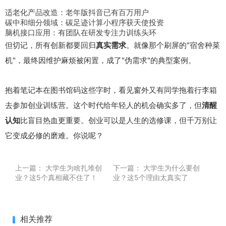
适老化产品改造：老年版抖音已有百万用户
碳中和细分领域：碳足迹计算小程序获天使投资
脑机接口应用：有团队在研发专注力训练头环
但切记，所有创新都要回归
真实需求
。就像那个刷屏的"宿舍种菜
机"，最终因维护麻烦被闲置，成了"伪需求"的典型案例。
抱着笔记本在图书馆码这些字时，看见窗外又有同学拖着行李箱
去参加创业训练营。这个时代给年轻人的机会确实多了，但
清醒
认知
比盲目热血更重要。创业可以是人生的选修课，但千万别让
它变成必修的磨难。你说呢？
上一篇：
大学生为啥扎堆创
下一篇：
大学生为什么要创
业？这5个真相藏不住了！
业？这5个理由太真实了
相关推荐