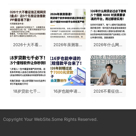
2026十大不看征信正规网贷盘点！这5个无视征信借款APP最容易下款，限时高额度速申请
2026年亲测靠谱！网贷哪个软件审核好通过率低些？这5个借款9000的平台审核更严格
2026年什么网贷必过必下款呢？这5个借款4000对资质要求不高的平台，用过都说实用！
18岁贷款七千必下！这5个借钱软件让你秒到账
16岁也能申请的正规借款平台来了！2026年别错过这5个7000元贷款口子
2026不看征信的个人借贷平台有哪些？这5个借款4000门槛低的口子惊呆全网！
Copyright Your WebSite.Some Rights Reserved.
蜀ICP备2022021241号