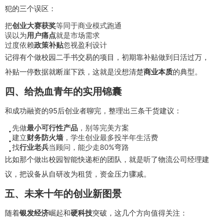
犯的三个误区：
把
创业大赛获奖
等同于商业模式跑通
误以为
用户痛点
就是市场需求
过度依赖
政策补贴
忽视盈利设计
记得有个做校园二手书交易的项目，初期靠补贴做到日活过万，
补贴一停数据就断崖下跌，这就是没想清楚
商业本质
的典型。
四、给热血青年的实用锦囊
和成功融资的95后创业者聊完，整理出三条干货建议：
先做
最小可行性产品
，别等完美方案
建立
财务防火墙
，学生创业最多投半年生活费
找
行业老兵
当顾问，能少走80%弯路
比如那个做出校园智能快递柜的团队，就是听了物流公司经理建
议，把设备从自研改为租赁，资金压力骤减。
五、未来十年的创业新图景
随着
银发经济
崛起和
硬科技
突破，这几个方向值得关注：