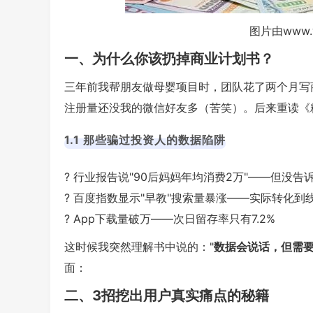
图片由www.
一、为什么你该扔掉商业计划书？
三年前我帮朋友做母婴项目时，团队花了两个月写商
注册量还没我的微信好友多（苦笑）。后来重读《
1.1 那些骗过投资人的数据陷阱
? 行业报告说"90后妈妈年均消费2万"——但没告
? 百度指数显示"早教"搜索量暴涨——实际转化到
? App下载量破万——次日留存率只有7.2%
这时候我突然理解书中说的："
数据会说话，但需
面：
二、3招挖出用户真实痛点的秘籍