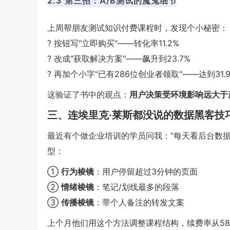
2.3 第三招：A/B测试的魔鬼细节
上周帮朋友测试知识付费课程时，发现个小秘密：
? 按钮写"立即购买"——转化率11.2%
? 改成"获取解决方案"——飙升到23.7%
? 再加个小字"已有286位创业者领取"——达到31.
这验证了书中的观点：
用户决策受环境影响远大于
三、连埃里克·莱斯都没说的数据黑客技
最近有个做企业培训的学员问我："每天看后台数据
型：
①
行为棱镜
：用户停留超过3分钟的页面
②
情绪棱镜
：笔记/划线最多的段落
③
传播棱镜
：带个人备注的转发文案
上个月他们用这个方法调整课程结构，续费率从58