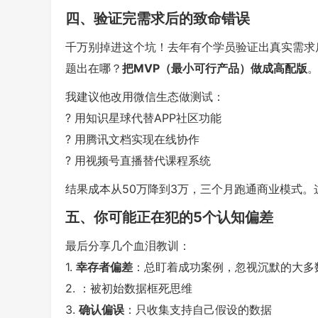
四、验证完需求后的致命错误
千万别掉进这个坑！去年有个学员验证出真实需求后
题出在哪？
把MVP（最小可行产品）做成高配版
我建议他改用微信生态做测试：
? 用知识星球代替APP社区功能
? 用腾讯文档实现在线协作
? 用视频号直播替代课程系统
结果成本从50万降到3万，三个月跑通商业模式
五、你可能正在犯的5个认知偏差
最后分享几个血泪教训：
1.
幸存者偏差
：总盯着成功案例，忽视沉默的大多
2.
：被初始数据框死思维
3.
确认偏误
：只收集支持自己假设的数据