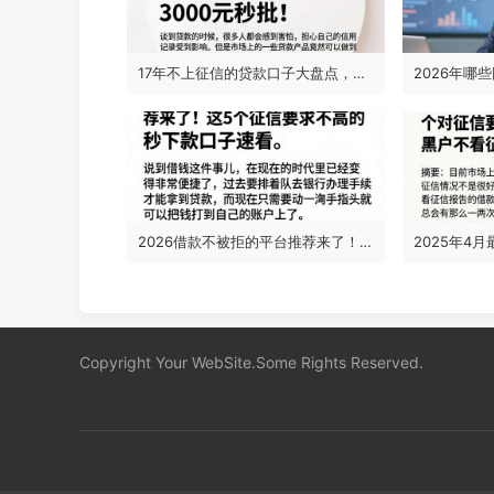
17年不上征信的贷款口子大盘点，这5个无视征信借3000元秒批！
2026借款不被拒的平台推荐来了！这5个征信要求不高的秒下款口子速看
Copyright Your WebSite.Some Rights Reserved.
蜀ICP备2022021241号