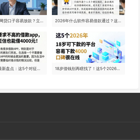
2026年哪些网贷口子容易放款？立即对比盘点，附5个5000元借款门槛低的口子
2026年什么软件容易借款通过？这5个2000元无视征信的口子百分百有效！
2025年4月最新盘点：这5个对征信要求不高的借款App，黑户不看征信也能借4000元！
18岁借钱别再瞎找了！这5个2026年18岁可下款的平台，容易下款4000口碑很在线