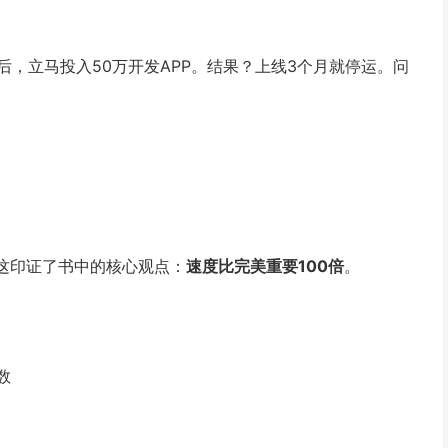
，立马投入50万开发APP。结果？上线3个月就停运。问
。
。这印证了书中的核心观点：
速度比完美重要100倍
。
数