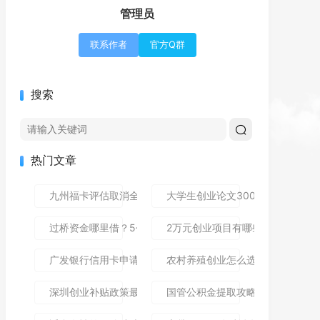
管理员
联系作者
官方Q群
搜索
热门文章
九州福卡评估取消全攻略：避免自动扣费守护理财资金
大学生创业论文3000字写作指南
过桥资金哪里借？5个靠谱渠道及风险避坑指南
2万元创业项目有哪些？10个小本
广发银行信用卡申请攻略：用消费返现和积分理财省出第一桶
农村养殖创业怎么选？这5个低成
深圳创业补贴政策最新解读：这些福利别错过！
国管公积金提取攻略：手把手教你