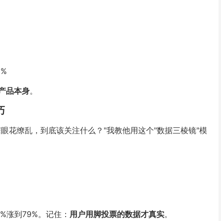
9%
产品本身
。
巧
眼花缭乱，到底该关注什么？"我教他用这个"数据三棱镜"模
%涨到79%。记住：
用户用脚投票的数据才真实
。