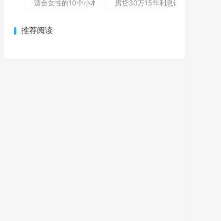
适合女性的10个小本创业项目 低成本高回报轻松当老板
房贷30万15年利息计算与理财规
推荐阅读