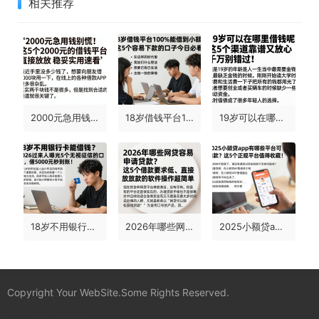
相关推荐
2000元急用钱别慌！这5个2000元的借钱平台直接放款，稳妥实用速看
18岁借钱平台100%能借到小额？这5个容易下款的口子今日必看！
19岁可以在哪里借钱呢？这5个渠道靠谱又放心，千万别错过！
18岁不用银行卡能借钱？2026过来人曝光5个无视征信的口子，借5000元秒到账！
2026年哪些网贷容易申请贷款？这5个借款要求低、直接放款的软件操作超简单
2025小额贷app有哪些平台可以借款？这5个正规平台值得收藏！
Copyright Your WebSite.Some Rights Reserved.
蜀ICP备2022021241号