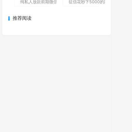
纯私人放款前期微信私人贷,为您介绍5款包下款的黑户口子
征信花秒下5000的网贷哪个还能
推荐阅读