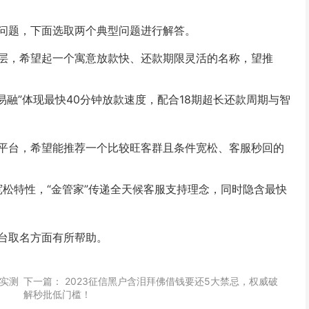
问题，下面选取两个典型问题进行解答。
层，希望起一个寓意放款快、还款期限灵活的名称，望推
“易融”体现最快40分钟放款速度，配合18期超长还款周期与智
平台，希望能推荐一个比较旺客群且条件宽松、客服秒回的
件宽松特性，“金管家”传递全天候客服支持理念，同时隐含最快
台取名方面有所帮助。
户实测
下一篇：
2023征信黑户含泪拜佛借钱要还5大禁忌，权威破
解秒批低门槛！