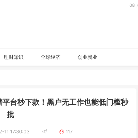
08
理财知识
全球经济
创业就业
靠谱平台秒下款！黑户无工作也能低门槛秒
批
-11 17:30:03
117