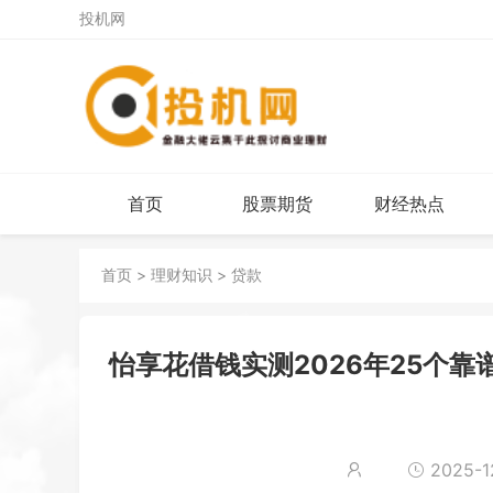
投机网
首页
股票期货
财经热点
首页
>
理财知识
>
贷款
怡享花借钱实测2026年25个
2025-12