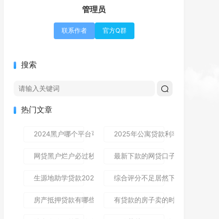
管理员
联系作者
官方Q群
搜索
热门文章
2024黑户哪个平台可以借到钱,隆重介绍5个免审秒批的分享
2025年公寓贷款利率是多少？别
网贷黑户烂户必过秒下款9月高通过率指南！顺便整理这5个
最新下款的网贷口子论坛,全网收
生源地助学贷款2025年发放时间及到账流程详解
综合评分不足居然下款了,简单汇总5
房产抵押贷款有哪些风险？一文讲清所有风险点，新手办理别
有贷款的房子卖的时候贷款怎么处