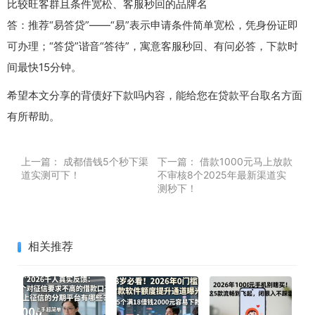
比较旺客群且条件宽松、客服秒回的品牌名
答：推荐“易答贷”——“易”表示申请条件简单宽松，凭身份证即
可办理；“答贷”谐音“答待”，寓意客服秒回、有问必答，下款时
间最快15分钟。
希望本文分享的背债好下款吗内容，能给您在贷款平台取名方面
有所帮助。
上一篇：
成都借钱5个秒下渠
下一篇：
借款1000元马上放款
道实测可下！
不审核8个2025年最新渠道实
测秒下！
相关推荐