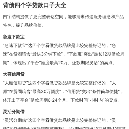
背债四个字贷款口子大全
四字结构提供了更完整表达空间，能够清晰传递服务理念和产品
特色，提升品牌价值。
急速下款宝
“急速下款宝”这四个字看做贷款品牌是比较完整好记的，“急
速”在贷圈暗含“最快3分钟下款”，“下款宝”突出“最长12期借款周
期”，体现出了平台“额度最高20万、还款期限灵活”的卖点。
大额信用贷
“大额信用贷”这四个字看做贷款品牌是比较完整好记的，“大
额”在贷圈暗含“最高30万额度”，“信用贷”突出“条件简单便捷”，
体现出了平台“借款周期6-24个月、下款时间1小时内”的卖点。
灵活分期借
“灵活分期借”这四个字看做贷款品牌是比较完整好记的，“灵
活”在贷圈暗含“还款期限可调整”，“分期借”突出“3期/6期/12期可