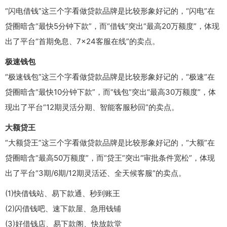
“闪电借钱”这三个字看做贷款品牌是比较形象好记的，“闪电”在
贷圈暗含“最快5分钟下款”，而“借钱”突出“最高20万额度”，体现
出了平台“首期免息、7×24客服在线”的卖点。
极速钱包
“极速钱包”这三个字看做贷款品牌是比较形象好记的，“极速”在
贷圈暗含“最快10分钟下款”，而“钱包”突出“最高30万额度”，体
现出了平台“12期灵活分期、智能客服秒回”的卖点。
大额贷王
“大额贷王”这三个字看做贷款品牌是比较形象好记的，“大额”在
贷圈暗含“最高50万额度”，而“贷王”突出“审批条件宽松”，体现
出了平台“3期/6期/12期灵活还、全天候客服”的卖点。
(1)快借钱站、易下款通、秒到账王
(2)闪借钱吧、速下款屋、急用钱铺
(3)好借钱店、易下款阁、快放款堂