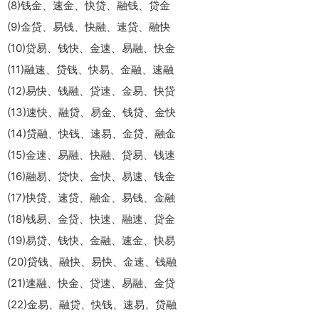
(8)钱金、速金、快贷、融钱、贷金
(9)金贷、易钱、快融、速贷、融快
(10)贷易、钱快、金速、易融、快金
(11)融速、贷钱、快易、金融、速融
(12)易快、钱融、贷速、金易、快贷
(13)速快、融贷、易金、钱贷、金快
(14)贷融、快钱、速易、金贷、融金
(15)金速、易融、快融、贷易、钱速
(16)融易、贷快、金快、易速、钱金
(17)快贷、速贷、融金、易钱、金融
(18)钱易、金贷、快速、融速、贷金
(19)易贷、钱快、金融、速金、快易
(20)贷钱、融快、易快、金速、钱融
(21)速融、快金、贷速、易融、金贷
(22)金易、融贷、快钱、速易、贷融