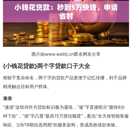
图片由www.webtj.cn匿名网友分享
{小钱花贷款}两个字贷款口子大全
相较于复杂命名，两个字的贷款产品更便于记忆传播，利于品牌
精准触达目标用户群体。
速借
“速借”这组词作为贷款标识极为凝练，“速”字直接暗示“最快8分
钟下款”，“借”字凸显“最高15万授信额度”，配合“全天候智能客服
响应、3/9/18期自选周期”的服务架构，形成高效借款体验。