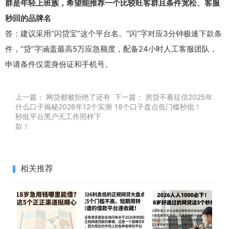
群是年轻上班族，希望能推荐一个比较旺客群且条件宽松、客服
秒回的品牌名
答：建议采用“闪贷宝”这个平台名。“闪”字对应3分钟极速下款条
件，“贷”字涵盖最高5万应急额度，配备24小时人工客服团队，
申请条件仅需身份证和手机号。
上一篇：
网贷都被拒绝了还有
下一篇：
房贷不看征信2025年
什么口子揭秘2026年12个实测
18个口子盘点低门槛秒批！
秒批平台黑户无工作照样下
款！
相关推荐