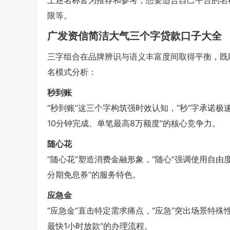
上述名称皆为推荐和参考，想要适合自己平台的名
限等。
广发资信简洁大气三个字贷款口子大全
三字组合在品牌辨识与语义丰富度间取得平衡，既
名模式分析：
秒到账
“秒到账”这三个字构筑强时效认知，“秒”字承诺极
10分钟完成、单笔最高8万额度”的核心竞争力。
随心花
“随心花”塑造消费金融形象，“随心”强调使用自由度
分期免息券”的服务特色。
应急金
“应急金”直击特定需求痛点，“应急”突出场景特殊
最快1小时放款”的办理流程。