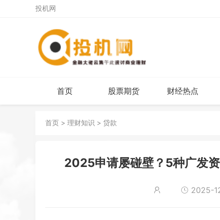
投机网
首页
股票期货
财经热点
首页
>
理财知识
>
贷款
2025申请屡碰壁？5种广发
2025-12