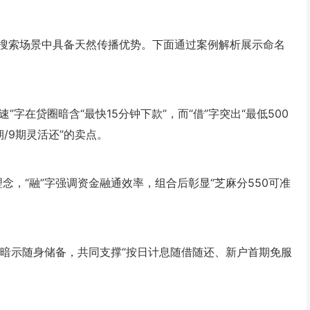
搜索场景中具备天然传播优势。下面通过案例解析展示命名
”字在贷圈暗含“最快15分钟下款”，而“借”字突出“最低500
期/9期灵活还”的卖点。
理念，“融”字强调资金融通效率，组合后彰显“芝麻分550可准
袋”暗示随身储备，共同支撑“按日计息随借随还、新户首期免服