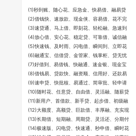
(1)秒到账、随心花、应急金、快易借、融易贷
(2)借钱快、速放款、现金侠、容易借、花不完
(3)速贷通、马上借、即刻花、轻松融、急速到
(4)放心借、安心花、稳定贷、可靠借、诚信融
(5)快速钱、及时雨、闪电借、瞬间到、立即花
(6)融通宝、信借贷、金管家、钱掌柜、贷无忧
(7)好借到、易借钱、快融通、速金银、现金宝
(8)借钱易、贷款快、融资顺、信用好、还款易
(9)速申贷、快批核、易通过、简审批、轻申请
(10)随时花、任意贷、自由借、灵活融、随薪贷
(11)新用户、首借款、新手贷、起步借、初级融
(12)大额度、高额贷、巨款借、丰厚融、充实现
(13)长期借、短期融、周期贷、灵活还、分期付
(14)极速版、闪电贷、快速通、秒申借、瞬时花