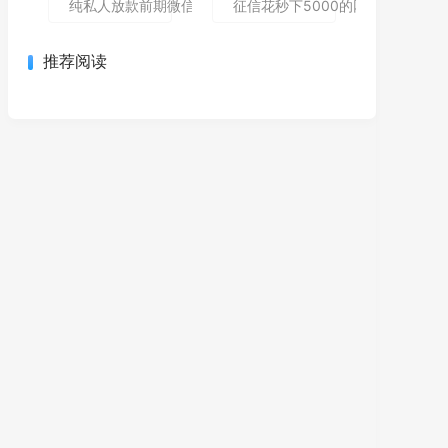
纯私人放款前期微信私人贷,为您介绍5款包下款的黑户口子
征信花秒下5000的网贷哪个还能
推荐阅读