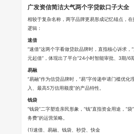
广发资信简洁大气两个字贷款口子大全
相较于复杂名称，两字品牌更易形成记忆锚点，在
逻辑：
速借
“速借”这两个字看做贷款品牌时，直指核心诉求，“速
元起借”，体现出了平台“24小时智能审批、3期/6
易融
“易融”作为信贷品牌时，“易”字传递申请门槛优化
入、最高5万信用额度”的产品特性。
钱袋
“钱袋”二字塑造亲民形象，“钱”直指资金用途，“
务费”的运营策略。
(1)速借、易融、钱袋、秒贷、快金