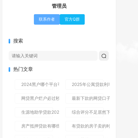
管理员
联系作者
官方Q群
搜索
热门文章
2024黑户哪个平台可以借到钱,隆重介绍5个免审秒批的分享
2025年公寓贷款利率是多少？别
网贷黑户烂户必过秒下款9月高通过率指南！顺便整理这5个
最新下款的网贷口子论坛,全网收
生源地助学贷款2025年发放时间及到账流程详解
综合评分不足居然下款了,简单汇总5
房产抵押贷款有哪些风险？一文讲清所有风险点，新手办理别
有贷款的房子卖的时候贷款怎么处