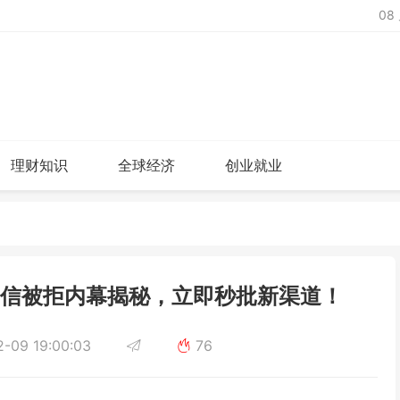
08
理财知识
全球经济
创业就业
资信被拒内幕揭秘，立即秒批新渠道！
-09 19:00:03
76