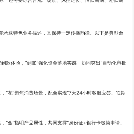
称，还需要综合合规、场景、风控定位、借款周期、还款期
能承载特色业务描述，又保持一定传播韵律。以下是典型命
速到款体验，“到账”强化资金落地实感，协同突出“自动化审批
，“花”聚焦消费场景，配合实现“7天24小时客服应答、12期
性，“金”指明产品属性，共同支撑“身份证+银行卡极简申请、