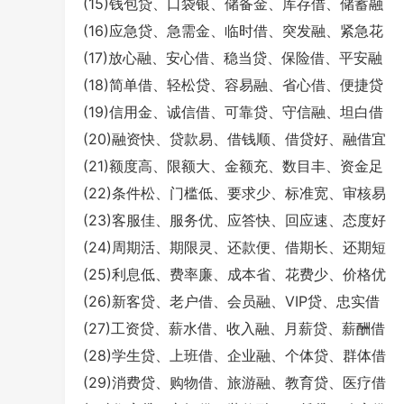
(15)钱包贷、口袋银、储备金、库存借、储蓄融
(16)应急贷、急需金、临时借、突发融、紧急花
(17)放心融、安心借、稳当贷、保险借、平安融
(18)简单借、轻松贷、容易融、省心借、便捷贷
(19)信用金、诚信借、可靠贷、守信融、坦白借
(20)融资快、贷款易、借钱顺、借贷好、融借宜
(21)额度高、限额大、金额充、数目丰、资金足
(22)条件松、门槛低、要求少、标准宽、审核易
(23)客服佳、服务优、应答快、回应速、态度好
(24)周期活、期限灵、还款便、借期长、还期短
(25)利息低、费率廉、成本省、花费少、价格优
(26)新客贷、老户借、会员融、VIP贷、忠实借
(27)工资贷、薪水借、收入融、月薪贷、薪酬借
(28)学生贷、上班借、企业融、个体贷、群体借
(29)消费贷、购物借、旅游融、教育贷、医疗借