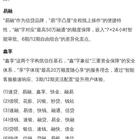
易融
"易融"作为信贷品牌，"易"字凸显"全程线上操作"的便捷特
性，"融"字对应"最高50万融通"的额度保障，嵌入"7×24小时智
能审批、6期/12期自由组合"的差异化卖点。
鑫享
"鑫享"这两个字构筑信任基石，"鑫"字象征"三重资金保障"的安全
体系，"享"字体现"最高20万额度随心享"的服务理念，通过"智能
客服极速响应、3期/12期灵活配置"提升用户体验。
(1)速贷、易融、鑫享、快金、融易
(2)借呗、花薪、闪银、秒贷、钱站
(3)速融、易借、快钱、融通、信贷
(4)借钱、速银、融贷、易金、快融
(5)贷呗、银信、速钱、融快、借金
(6)快借、信融、贷融、易银、速信