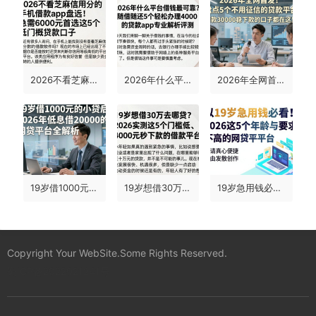
2026不看芝麻信用分的手机借款app盘点！急需6000元首选这5个低门槛贷款口子
2026年什么平台借钱最可靠？随借随还5个轻松办理4000的贷款app专业解析评测
2026年全网首发！盘点5个不用征信的贷款平台，借款30000稳下款的口子都在这里
19岁借1000元的小贷后，2026年低息借20000的网贷平台全解析！
19岁想借30万去哪贷？2026实测这5个门槛低、4000元秒下款的借款平台
19岁急用钱必看！2026这5个年龄要求不高的网贷平台，申请真心便捷
Copyright Your WebSite.Some Rights Reserved.
蜀ICP备2022021241号