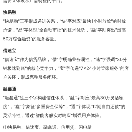
需要立体展示产品特征的平台。
快易融
"快易融"三字形成递进关系，"快"字对应"最快1小时放款"的时效
承诺，"易"字体现"全自动审批"的技术优势，"融"字则突出"最高
50万综合融资"的服务容量。
借速宝
"借速宝"作为信贷品牌，"借"字明确业务属性，"速"字强调"30分
钟极速到账"的核心竞争力，"宝"字传递"7×24小时管家服务"的客
户关怀，形成完整服务闭环。
融鑫通
"融鑫通"这三个字构建信任体系，"融"字对应"最高30万灵活额
度"，"鑫"字象征"多重资金保障"，"通"字体现"12期自由还款"的
灵活特性，通过"智能客服实时响应"增强用户体验。
(1)快易融、借速宝、融鑫通、信用贷、闪电借