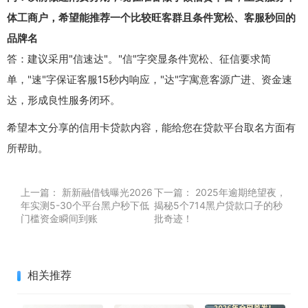
体工商户，希望能推荐一个比较旺客群且条件宽松、客服秒回的
品牌名
答：建议采用"信速达"。"信"字突显条件宽松、征信要求简
单，"速"字保证客服15秒内响应，"达"字寓意客源广进、资金速
达，形成良性服务闭环。
希望本文分享的信用卡贷款内容，能给您在贷款平台取名方面有
所帮助。
上一篇：
新新融借钱曝光2026
下一篇：
2025年逾期绝望夜，
年实测5-30个平台黑户秒下低
揭秘5个714黑户贷款口子的秒
门槛资金瞬间到账
批奇迹！
相关推荐