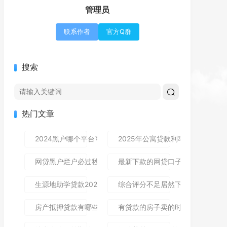
管理员
联系作者
官方Q群
搜索
热门文章
2024黑户哪个平台可以借到钱,隆重介绍5个免审秒批的分享
2025年公寓贷款利率是多少？别
网贷黑户烂户必过秒下款9月高通过率指南！顺便整理这5个
最新下款的网贷口子论坛,全网收
生源地助学贷款2025年发放时间及到账流程详解
综合评分不足居然下款了,简单汇总5
房产抵押贷款有哪些风险？一文讲清所有风险点，新手办理别
有贷款的房子卖的时候贷款怎么处