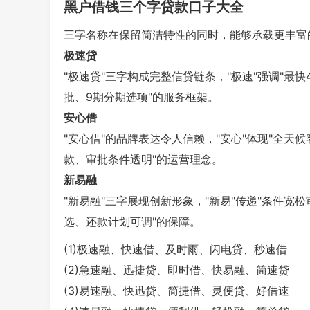
黑户借钱三个字贷款口子大全
三字名称在保留简洁特性的同时，能够承载更丰富
极速贷
"极速贷"三字构成完整信贷链条，"极速"强调"最快
批、9期分期选项"的服务框架。
安心借
"安心借"的品牌表达令人信赖，"安心"体现"全天候客
款、审批条件透明"的运营理念。
新易融
"新易融"三字展现创新形象，"新易"传递"条件宽松
选、还款计划可调"的保障。
(1)极速融、快速借、及时雨、闪电贷、秒速借
(2)急速融、迅捷贷、即时借、快易融、简速贷
(3)易速融、快迅贷、简捷借、灵便贷、好借速