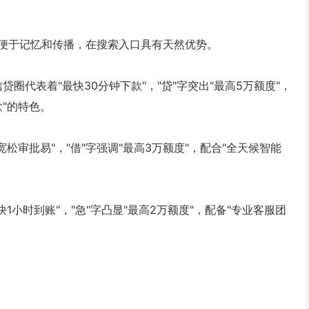
便于记忆和传播，在搜索入口具有天然优势。
贷圈代表着"最快30分钟下款"，"贷"字突出"最高5万额度"，
款"的特色。
宽松审批易"，"借"字强调"最高3万额度"，配合"全天候智能
快1小时到账"，"急"字凸显"最高2万额度"，配备"专业客服团