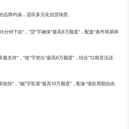
的品牌内涵，适应多元化信贷场景。
45分钟下款"，"贷"字确保"最高8万额度"，配套"条件简易审
服支持"，"借"字突出"最高6万额度"，结合"12期灵活还
审批快"，"融"字彰显"最高10万额度"，配备"借款周期自由