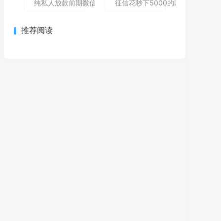
纯私人放款前期微信私人贷,为您介绍5款包下款的黑户口子
征信花秒下5000的网贷哪个还能
推荐阅读