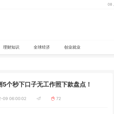
08
理财知识
全球经济
创业就业
测5个秒下口子无工作照下款盘点！
-09 06:00:02
72