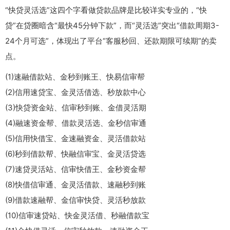
“快贷灵活选”这四个字看做贷款品牌是比较详实专业的，“快
贷”在贷圈暗含“最快45分钟下款”，而“灵活选”突出“借款周期3-
24个月可选”，体现出了平台“客服秒回、还款期限可续期”的卖
点。
(1)速融借款站、金秒到账王、快易信审帮
(2)信用速贷宝、金灵活借选、秒放款中心
(3)快贷资金站、信审秒到账、金借灵活期
(4)融速资金帮、借款灵活选、金秒信审通
(5)信用快借宝、金速融资金、灵活借款站
(6)秒到借款帮、快融信审宝、金灵活贷选
(7)速贷灵活站、信审快借王、金秒资金帮
(8)快借信审通、金灵活借款、速融秒到账
(9)借款速融帮、金信审快贷、灵活秒放款
(10)信审速贷站、快金灵活借、秒融借款宝