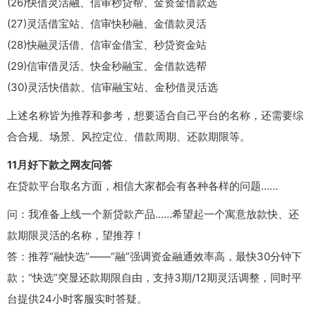
(26)快借灵活融、信审秒贷帮、金资金借款选
(27)灵活借宝站、信审快秒融、金借款灵活
(28)快融灵活借、信审金借宝、秒贷资金站
(29)信审借灵活、快金秒融宝、金借款选帮
(30)灵活快借款、信审融宝站、金秒借灵活选
上述名称皆为推荐和参考，想要适合自己平台的名称，还需要综
合合规、场景、风控定位、借款周期、还款期限等。
11月好下款之网友问答
在贷款平台取名方面，相信大家都会有各种各样的问题……
问：我准备上线一个新贷款产品……希望起一个寓意放款快、还
款期限灵活的名称，望推荐！
答：推荐“融快选”——“融”强调资金融通效率高，最快30分钟下
款；“快选”突显还款期限自由，支持3期/12期灵活调整，同时平
台提供24小时客服实时答疑。