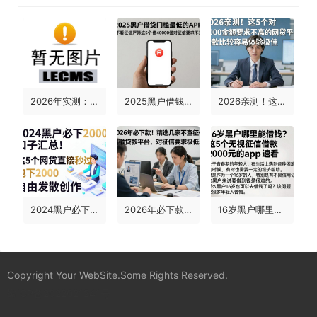
2026年实测：5个不看支付宝征信的网贷平台！无视征信7000元秒下款借钱软件独家汇总
2025黑户借钱门槛最低的APP！不看征信严筛这5个，借40000门槛低对征信要求不高
2026亲测！这5个对5000金额要求不高的网贷平台，借款比较容易体验极佳
2024黑户必下2000的口子汇总！这5个网贷直接秒过包下2000
2026年必下款！精选几家不查征信高额贷款平台，对征信要求极低
16岁黑户哪里能借钱？这5个无视征信借款2000元的APP速看
Copyright Your WebSite.Some Rights Reserved.
蜀ICP备2022021241号