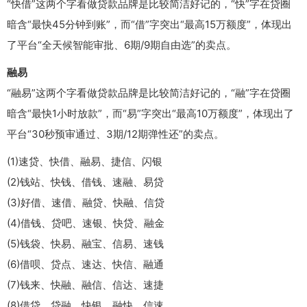
“快借”这两个字看做贷款品牌是比较简洁好记的，“快”字在贷圈
暗含“最快45分钟到账”，而“借”字突出“最高15万额度”，体现出
了平台“全天候智能审批、6期/9期自由选”的卖点。
融易
“融易”这两个字看做贷款品牌是比较简洁好记的，“融”字在贷圈
暗含“最快1小时放款”，而“易”字突出“最高10万额度”，体现出了
平台“30秒预审通过、3期/12期弹性还”的卖点。
(1)速贷、快借、融易、捷信、闪银
(2)钱站、快钱、借钱、速融、易贷
(3)好借、速借、融贷、快融、信贷
(4)借钱、贷吧、速银、快贷、融金
(5)钱袋、快易、融宝、信易、速钱
(6)借呗、贷点、速达、快信、融通
(7)钱来、快融、融信、信达、速捷
(8)借贷、贷融、快银、融快、信速