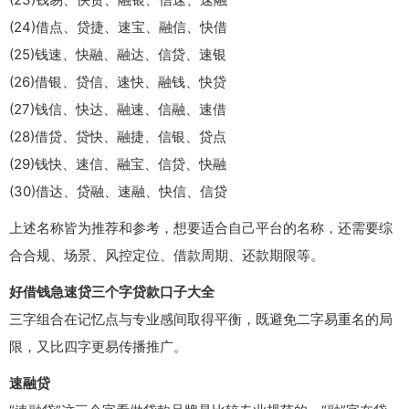
(24)借点、贷捷、速宝、融信、快借
(25)钱速、快融、融达、信贷、速银
(26)借银、贷信、速快、融钱、快贷
(27)钱信、快达、融速、信融、速借
(28)借贷、贷快、融捷、信银、贷点
(29)钱快、速信、融宝、信贷、快融
(30)借达、贷融、速融、快信、信贷
上述名称皆为推荐和参考，想要适合自己平台的名称，还需要综
合合规、场景、风控定位、借款周期、还款期限等。
好借钱急速贷三个字贷款口子大全
三字组合在记忆点与专业感间取得平衡，既避免二字易重名的局
限，又比四字更易传播推广。
速融贷