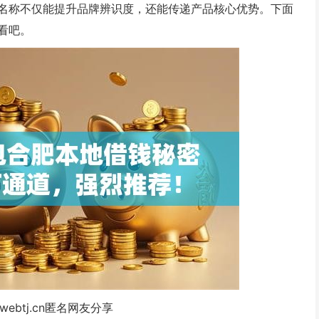
名称不仅能提升品牌辨识度，还能传递产品核心优势。下面
看吧。
webtj.cn匿名网友分享