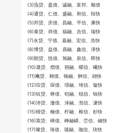
(3)迅贷、盈借、诚融、富邦、顺借
(4)通贷、仁借、盛融、和信、恒快
(5)邦贷、庆借、昌融、平信、康快
(6)泰贷、祥借、福融、吉信、瑞快
(7)永贷、宁借、嘉融、宏信、浩快
(8)博贷、益借、鼎融、鑫信、泽快
(9)朗贷、悦借、旭融、辰信、晖快
(10)晟贷、熠借、朔融、曜信、曦快
(11)飏贷、翱借、翰融、翀信、翃快
(12)琮贷、琛借、璟融、琦信、璇快
(13)钰贷、铮借、铠融、锐信、铄快
(14)沛贷、澈借、渌融、湉信、潇快
(15)楷贷、楠借、柠融、榕信、杉快
(16)嵩贷、嶂借、峥融嵘、峦信、岫快
(17)璨贷、珞借、珑融、珈信、玦快