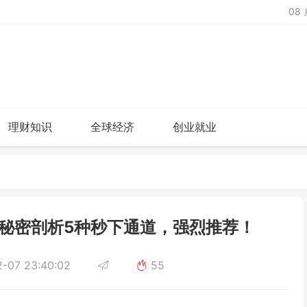
08
理财知识
全球经济
创业就业
钱秘密剖析5种秒下通道，强烈推荐！
-07 23:40:02
55