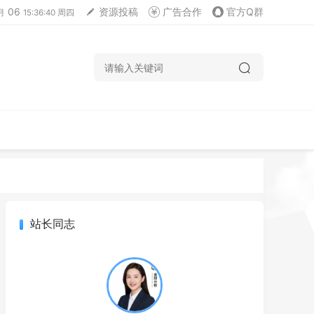
06
资源投稿
广告合作
官方Q群
月
15:36:41 周四
站长同志