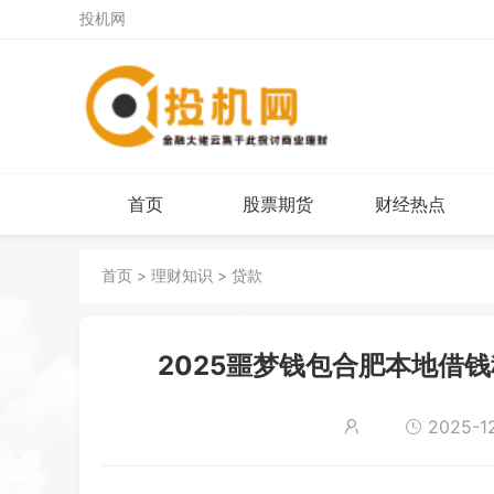
投机网
首页
股票期货
财经热点
首页
>
理财知识
>
贷款
2025噩梦钱包合肥本地借
2025-12