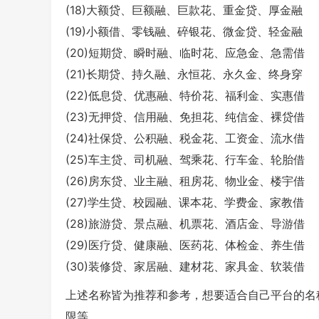
(18)大额贷、巨额融、巨款花、重金贷、厚金融
(19)小额借、零钱融、碎银花、微金贷、轻金融
(20)短期贷、瞬时融、临时花、应急金、急需借
(21)长期贷、持久融、永恒花、永久金、终身穿
(22)低息贷、优惠融、特价花、福利金、实惠借
(23)无押贷、信用融、免担花、纯信金、裸贷借
(24)社保贷、公积融、税金花、工资金、流水借
(25)车主贷、司机融、驾乘花、行车金、轮胎借
(26)房东贷、业主融、租房花、物业金、楼宇借
(27)学生贷、校园融、课本花、学费金、家教借
(28)旅游贷、景点融、机票花、酒店金、导游借
(29)医疗贷、健康融、医药花、体检金、养生借
(30)装修贷、家居融、建材花、家具金、软装借
上述名称皆为推荐和参考，想要适合自己平台的名
限等。