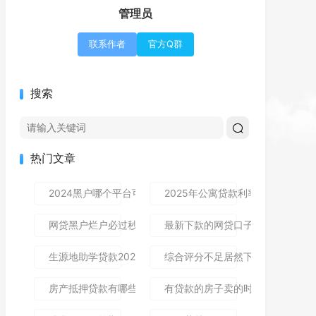
管理员
联系作者
官方Q群
搜索
热门文章
2024黑户哪个平台可以借到钱,隆重介绍5个免审秒批的分享
2025年公寓贷款利率是多少？别
网贷黑户烂户必过秒下款9月高通过率指南！顺便整理这5个
最新下款的网贷口子论坛,全网收
生源地助学贷款2025年发放时间及到账流程详解
综合评分不足居然下款了,简单汇总5
房产抵押贷款有哪些风险？一文讲清所有风险点，新手办理别
有贷款的房子卖的时候贷款怎么处