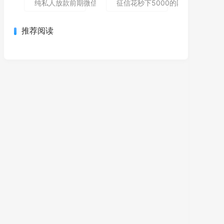
纯私人放款前期微信私人贷,为您介绍5款包下款的黑户口子
征信花秒下5000的网贷哪个还能
推荐阅读