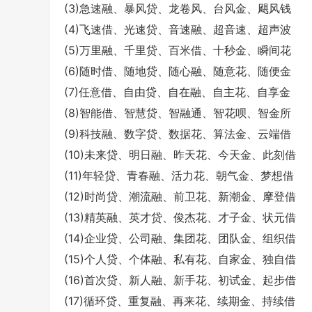
(3)急速融、暴风贷、龙卷风、台风金、飓风钱
(4)飞速借、光速贷、音速融、超音速、超声波
(5)万里融、千里贷、百米借、十秒金、瞬间花
(6)随时借、随地贷、随心融、随意花、随便金
(7)任意借、自由贷、自在融、自主花、自享金
(8)智能借、智慧贷、智融通、智花呗、智金所
(9)科技融、数字贷、数据花、算法金、云端借
(10)未来贷、明日融、昨天花、今天金、此刻借
(11)年轻贷、青春融、活力花、朝气金、梦想借
(12)时尚贷、潮流融、前卫花、新潮金、摩登借
(13)精英融、英才贷、俊杰花、才子金、状元借
(14)企业贷、公司融、集团花、团队金、组织借
(15)个人贷、个体融、私有花、自家金、独自借
(16)首次贷、新人融、新手花、初试金、起步借
(17)循环贷、重复融、再来花、续期金、持续借