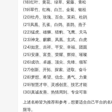
(18)红叶、黄花、绿草、紫藤、青松
(19)翠竹、红梅、白兰、金菊、银桂
(20)牡丹、玫瑰、百合、茉莉、杜鹃
(21)凤凰、孔雀、白鸽、喜鹊、燕子
(22)猛虎、雄狮、猎豹、飞鹰、天马
(23)神龙、麒麟、凤凰、玄武、白虎
(24)如意、吉祥、平安、幸福、团圆
(25)安康、富贵、荣耀、辉煌、璀璨
(26)成功、卓越、顶尖、先锋、领军
(27)创新、开拓、探索、进取、奋斗
(28)梦想、希望、信念、勇气、力量
(29)智慧才华、灵感创意、技艺才能
(30)真诚友善、热情周到、专业可靠
上述名称皆为推荐和参考，想要适合自己平台的名
限等。