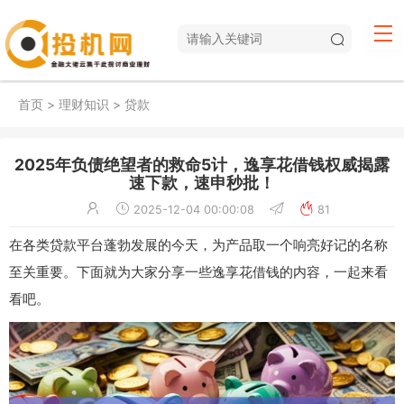
首页
>
理财知识
>
贷款
2025年负债绝望者的救命5计，逸享花借钱权威揭露
速下款，速申秒批！
2025-12-04 00:00:08
81
在各类贷款平台蓬勃发展的今天，为产品取一个响亮好记的名称
至关重要。下面就为大家分享一些逸享花借钱的内容，一起来看
看吧。