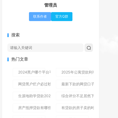
管理员
联系作者
官方Q群
搜索
热门文章
2024黑户哪个平台可以借到钱,隆重介绍5个免审秒批的分享
2025年公寓贷款利率是多少？别
网贷黑户烂户必过秒下款9月高通过率指南！顺便整理这5个
最新下款的网贷口子论坛,全网收
生源地助学贷款2025年发放时间及到账流程详解
综合评分不足居然下款了,简单汇总5
房产抵押贷款有哪些风险？一文讲清所有风险点，新手办理别
有贷款的房子卖的时候贷款怎么处