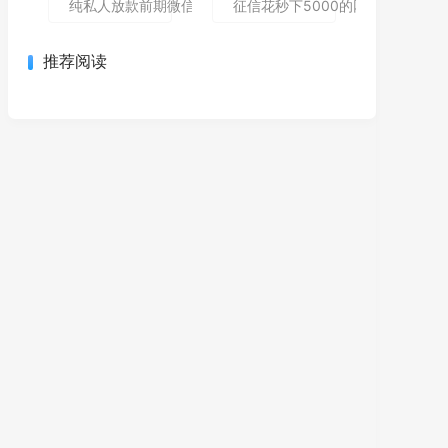
纯私人放款前期微信私人贷,为您介绍5款包下款的黑户口子
征信花秒下5000的网贷哪个还能
推荐阅读