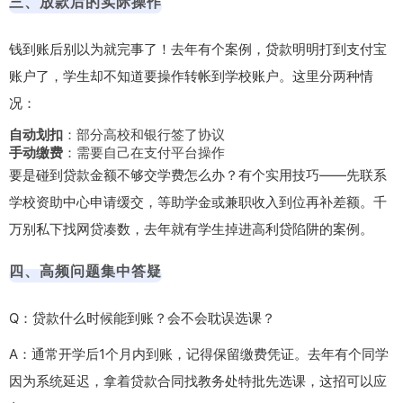
三、放款后的实际操作
钱到账后别以为就完事了！去年有个案例，贷款明明打到支付宝
账户了，学生却不知道要操作转帐到学校账户。这里分两种情
况：
自动划扣
：部分高校和银行签了协议
手动缴费
：需要自己在支付平台操作
要是碰到贷款金额不够交学费怎么办？有个实用技巧——先联系
学校资助中心申请缓交，等助学金或兼职收入到位再补差额。千
万别私下找网贷凑数，去年就有学生掉进高利贷陷阱的案例。
四、高频问题集中答疑
Q：贷款什么时候能到账？会不会耽误选课？
A：通常开学后1个月内到账，记得保留缴费凭证。去年有个同学
因为系统延迟，拿着贷款合同找教务处特批先选课，这招可以应