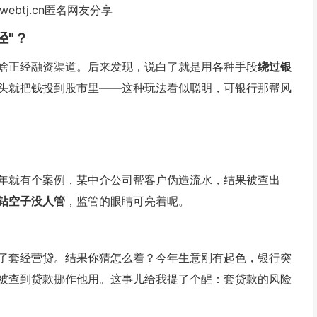
webtj.cn匿名网友分享
径"？
啥正经融资渠道。后来发现，说白了就是用各种手段
绕过银
头就把钱投到股市里——这种玩法看似聪明，可银行那帮风
年就有个案例，某中介公司帮客户伪造流水，结果被查出
钻空子没人管
，监管的眼睛可亮着呢。
了套经营贷。结果你猜怎么着？今年生意刚有起色，银行突
被查到贷款挪作他用。这事儿给我提了个醒：
套贷款的风险