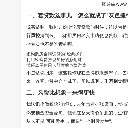
图片由www.
一、套贷款这事儿，怎么就成了"灰色捷
说实话啊，我刚开始听说套贷款的时候，还以为是
行风控
搞到钱。比如用买房名义申请低息贷款，转
控专员也不是吃素的啊。
虚构购房合同骗贷的"经典操作"
利用经营贷套现买房的擦边球
循环套用信用卡额度的危险游戏
不过话说回来，这些操作现在查得越来越严了。去
来，连客户带中介全栽了。所以说啊，
千万别觉得
二、风险比想象中来得更快
我认识个做餐饮的老张，去年急着扩张店面，就搞
然要抽查资金流向。他现在整天提心吊胆的，生怕
从来不是"可能发生"，而是"什么时候发生"
。