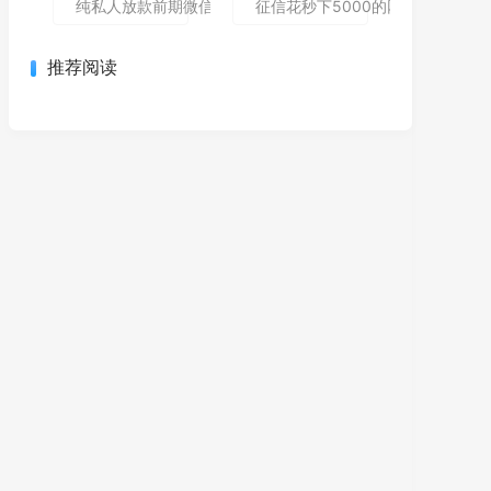
纯私人放款前期微信私人贷,为您介绍5款包下款的黑户口子
征信花秒下5000的网贷哪个还能
推荐阅读