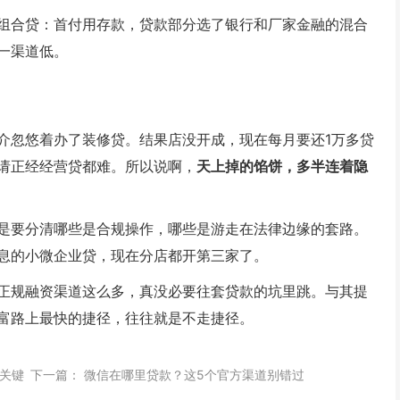
组合贷：首付用存款，贷款部分选了银行和厂家金融的混合
一渠道低。
介忽悠着办了装修贷。结果店没开成，现在每月要还1万多贷
请正经经营贷都难。所以说啊，
天上掉的馅饼，多半连着隐
是要分清哪些是合规操作，哪些是游走在法律边缘的套路。
息的小微企业贷，现在分店都开第三家了。
正规融资渠道这么多，真没必要往套贷款的坑里跳。与其提
富路上最快的捷径，往往就是不走捷径
。
关键
下一篇：
微信在哪里贷款？这5个官方渠道别错过