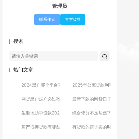
管理员
联系作者
官方Q群
搜索
热门文章
2024黑户哪个平台可以借到钱,隆重介绍5个免审秒批的分享
2025年公寓贷款利率是多少？别
网贷黑户烂户必过秒下款9月高通过率指南！顺便整理这5个
最新下款的网贷口子论坛,全网收
生源地助学贷款2025年发放时间及到账流程详解
综合评分不足居然下款了,简单汇总5
房产抵押贷款有哪些风险？一文讲清所有风险点，新手办理别
有贷款的房子卖的时候贷款怎么处