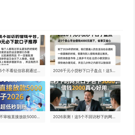
2026实测！5个不看征信容易通过、不回访的借钱平台，借款500元必下款口子推荐
2026千元小贷秒下口子盘点！这5个良心平台借钱4000元稳下，省事又省心
2026实测！不审核直接放款5000最新口子2026，亲测门槛超低秒到账
2026亲测！这5个不回访秒下的网贷口子包下5000，借钱2000真心好用