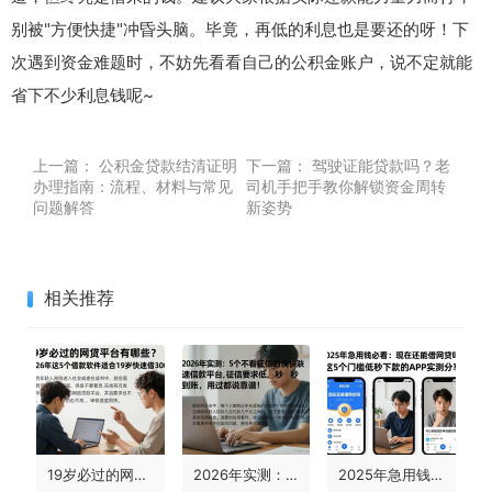
别被"方便快捷"冲昏头脑。毕竟，再低的利息也是要还的呀！下
次遇到资金难题时，不妨先看看自己的公积金账户，说不定就能
省下不少利息钱呢~
上一篇：
公积金贷款结清证明
下一篇：
驾驶证能贷款吗？老
办理指南：流程、材料与常见
司机手把手教你解锁资金周转
问题解答
新姿势
相关推荐
19岁必过的网贷平台有哪些？2026年这5个借款软件适合19岁快速借3000
2026年实测：5个不看征信的快速借款平台，征信要求低、秒到账，用过都说靠谱！
2025年急用钱必看：现在还能借网贷吗？这5个门槛低秒下款的APP实测分享