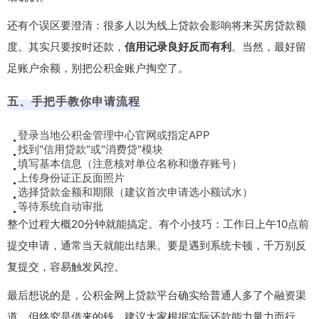
还有个误区要澄清：很多人以为线上贷款会影响将来买房贷款额
度。其实只要按时还款，
信用记录良好反而有利
。当然，最好留
足账户余额，别把公积金账户掏空了。
五、手把手教你申请流程
登录当地公积金管理中心官网或指定APP
找到"信用贷款"或"消费贷"模块
填写基本信息（注意核对单位名称和缴存账号）
上传身份证正反面照片
选择贷款金额和期限（建议首次申请选小额试水）
等待系统自动审批
整个过程大概20分钟就能搞定。有个小技巧：工作日上午10点前
提交申请，通常当天就能出结果。要是遇到系统卡顿，千万别反
复提交，容易触发风控。
最后想说的是，公积金网上贷款平台确实给普通人多了个融资渠
道，但终究是借来的钱。建议大家根据实际还款能力量力而行，