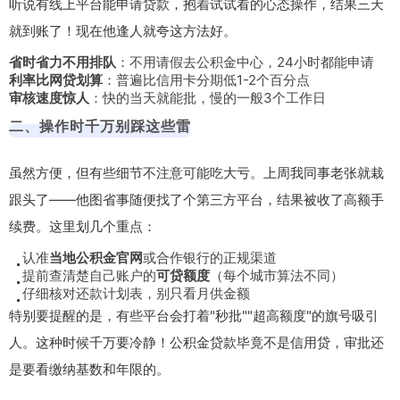
听说有线上平台能申请贷款，抱着试试看的心态操作，结果三天
就到账了！现在他逢人就夸这方法好。
省时省力不用排队
：不用请假去公积金中心，24小时都能申请
利率比网贷划算
：普遍比信用卡分期低1-2个百分点
审核速度惊人
：快的当天就能批，慢的一般3个工作日
二、操作时千万别踩这些雷
虽然方便，但有些细节不注意可能吃大亏。上周我同事老张就栽
跟头了——他图省事随便找了个第三方平台，结果被收了高额手
续费。这里划几个重点：
认准
当地公积金官网
或合作银行的正规渠道
提前查清楚自己账户的
可贷额度
（每个城市算法不同）
仔细核对还款计划表，别只看月供金额
特别要提醒的是，有些平台会打着"秒批""超高额度"的旗号吸引
人。这种时候千万要冷静！公积金贷款毕竟不是信用贷，审批还
是要看缴纳基数和年限的。