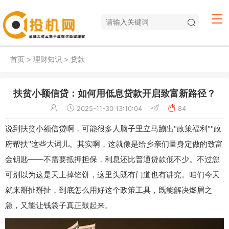
首页
>
理财知识
>
贷款
扶贫小额信贷：如何用低息贷款开启致富新路径？
2025-11-30 13:10:04
84
说到扶贫小额信贷啊，可能很多人脑子里立马蹦出"政策福利""政
府帮扶"这些大词儿。其实啊，这就像是给乡亲们量身定做的致富
金钥匙——不需要抵押担保，利息还比普通贷款低不少。不过您
可别以为这是天上掉馅饼，这里头既有门道也有讲究。咱们今天
就来掰扯掰扯，到底怎么用好这个政策工具，既能解决燃眉之
急，又能让钱袋子真正鼓起来。