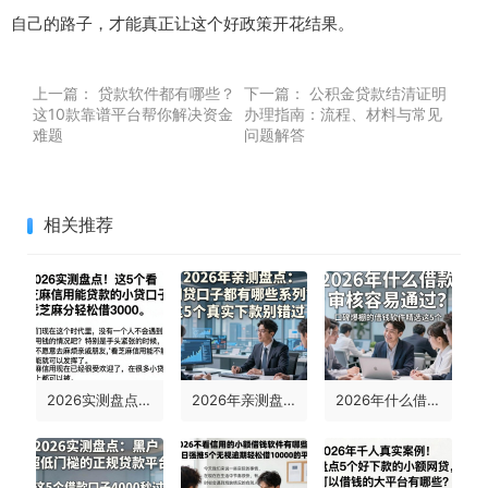
自己的路子，才能真正让这个好政策开花结果。
上一篇：
贷款软件都有哪些？
下一篇：
公积金贷款结清证明
这10款靠谱平台帮你解决资金
办理指南：流程、材料与常见
难题
问题解答
相关推荐
2026实测盘点！这5个看芝麻信用能贷款的小贷口子，凭芝麻分轻松借3000
2026年亲测盘点：网贷口子都有哪些系列？这5个真实下款别错过！
2026年什么借款审核容易通过？口碑爆棚的借钱软件精选这5个！