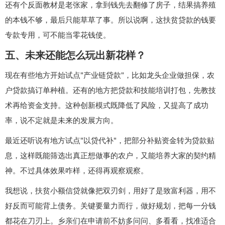
还有个反面教材是老张家，拿到钱先去翻修了房子，结果搞养殖
的本钱不够，最后只能草草了事。所以说啊，这扶贫贷款的钱要
专款专用，可不能当零花钱使。
五、未来还能怎么玩出新花样？
现在有些地方开始试点"产业链贷款"，比如龙头企业做担保，农
户贷款搞订单种植。还有的地方把贷款和技能培训打包，先教技
术再给资金支持。这种创新模式既降低了风险，又提高了成功
率，说不定就是未来的发展方向。
最近还听说有地方试点"以贷代补"，把部分补贴资金转为贷款贴
息，这样既能筛选出真正想做事的农户，又能培养大家的契约精
神。不过具体效果咋样，还得再观察观察。
我想说，扶贫小额信贷就像把双刃剑，用好了是致富利器，用不
好反而可能背上债务。关键要量力而行，做好规划，把每一分钱
都花在刀刃上。乡亲们在申请前不妨多问问、多看看，找准适合