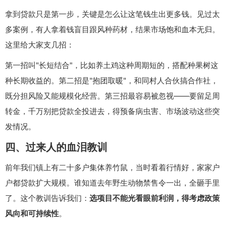
拿到贷款只是第一步，关键是怎么让这笔钱生出更多钱。见过太
多案例，有人拿着钱盲目跟风种药材，结果市场饱和血本无归。
这里给大家支几招：
第一招叫"长短结合"，比如养土鸡这种周期短的，搭配种果树这
种长期收益的。第二招是"抱团取暖"，和同村人合伙搞合作社，
既分担风险又能规模化经营。第三招最容易被忽视——要留足周
转金，千万别把贷款全投进去，得预备病虫害、市场波动这些突
发情况。
四、过来人的血泪教训
前年我们镇上有二十多户集体养竹鼠，当时看着行情好，家家户
户都贷款扩大规模。谁知道去年野生动物禁售令一出，全砸手里
了。这个教训告诉我们：
选项目不能光看眼前利润，得考虑政策
风向和可持续性
。