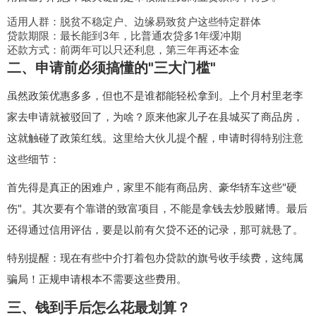
适用人群：脱贫不稳定户、边缘易致贫户这些特定群体
贷款期限：最长能到3年，比普通农贷多1年缓冲期
还款方式：前两年可以只还利息，第三年再还本金
二、申请前必须搞懂的"三大门槛"
虽然政策优惠多多，但也不是谁都能轻松拿到。上个月村里老李
家去申请就被驳回了，为啥？原来他家儿子在县城买了商品房，
这就触碰了政策红线。这里给大伙儿提个醒，申请时得特别注意
这些细节：
首先得是真正的困难户，家里不能有商品房、豪华轿车这些"硬
伤"。其次要有个靠谱的致富项目，不能是拿钱去炒股赌博。最后
还得通过信用评估，要是以前有欠贷不还的记录，那可就悬了。
特别提醒：现在有些中介打着包办贷款的旗号收手续费，这纯属
骗局！正规申请根本不需要这些费用
。
三、钱到手后怎么花最划算？