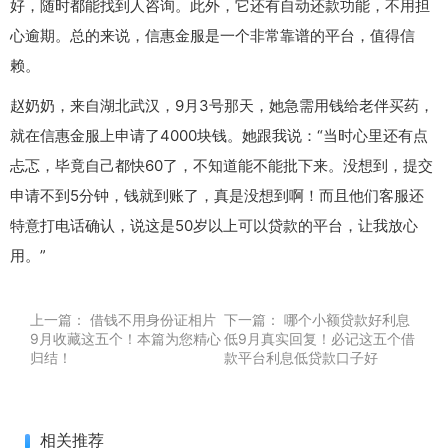
好，随时都能找到人咨询。此外，它还有自动还款功能，不用担
心逾期。总的来说，信惠金服是一个非常靠谱的平台，值得信
赖。
赵奶奶，来自湖北武汉，9月3号那天，她急需用钱给老伴买药，
就在信惠金服上申请了4000块钱。她跟我说：“当时心里还有点
忐忑，毕竟自己都快60了，不知道能不能批下来。没想到，提交
申请不到5分钟，钱就到账了，真是没想到啊！而且他们客服还
特意打电话确认，说这是50岁以上可以贷款的平台，让我放心
用。”
上一篇：
借钱不用身份证相片
下一篇：
哪个小额贷款好利息
9月收藏这五个！本篇为您精心
低9月真实回复！必记这五个借
归结！
款平台利息低贷款口子好
相关推荐