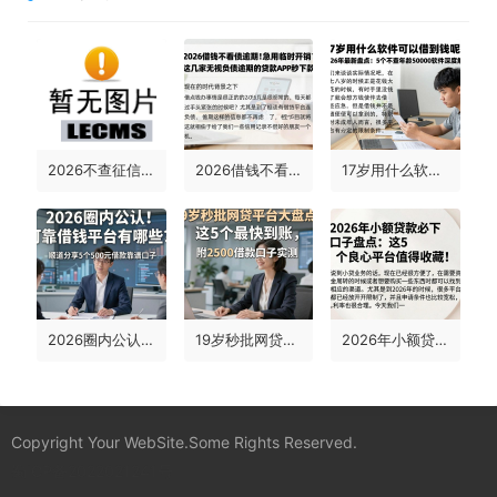
2026不查征信口子大盘点！这5个平台2026年对征信要求不高，轻松下款7000
2026借钱不看负债逾期！急用1000元临时开销？这几家无视负债逾期的贷款APP秒下款
17岁用什么软件可以借到钱呢？2026年最新盘点：5个不查年龄借50000的软件深度解析
2026圈内公认！可靠借钱平台有哪些？顺道分享5个500元借款靠谱口子
19岁秒批网贷平台大盘点！这5个最快到账，附2500借款口子实测
2026年小额贷款必下口子盘点：这5个良心平台值得收藏！
Copyright Your WebSite.Some Rights Reserved.
蜀ICP备2022021241号