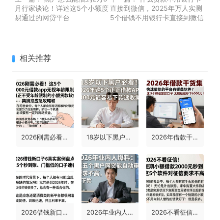
月行家谈论！详述​这5个小额度
直接到微信，2025年万人实测
易通过的网贷平台
5个借钱不用银行卡直接到微信
相关推荐
2026刚需必看！这5个2000元借款app无视年龄限制，真正不受年龄限制的小额贷款软件应急攻略
18岁以下黑户必看！2026年这5个正规借款APP，5000元最容易下款速收藏
2026年借款干货集！快速借款的平台有哪些软件？这5个微信放款口子无视征信秒下6000元！
2026借钱新口子6真实案例盘点！这5个秒到账、门槛低的口子速看
2026年业内人爆料：这五个黑户网贷能自动审核，要求不高稳下款！
2026不看征信！短期小额借款2000元秒到，这5个软件对征信要求不高