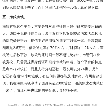
你的额度。有网友评价说，我在美猫金服申请了5000块钱，没想
到这么快就批下来了，而且利率也比别的平台低，真的很不错。
五、海銀有钱、
海銀有钱这个平台，主要是针对那些征信不好但确实需要用钱的
人。该口子无视征信黑白，属于近期下款案例较多的灰名单秒批
的网贷借钱平台，征信不好急用钱的朋友可以试一试。最高贷款
额度是2.5万元，借款通过率在70%左右，月利率在1.2%左右，审
核通过后秒下款，放款到账时间一般不超过8分钟，申请门槛比
较宽松，只需要提供身份证和银行卡就能申请。这个平台的特点
是利率相对较低，而且支持分期还款，最长可以分24期。另外，
它还有客服24小时在线，有任何问题都能及时解决。有网友评价
说，我在海銀有钱申请了凭身份证2000贷款，没想到这么快就批
下来了，而且利率也比别的平台低，真的很不错。
上一篇：
黑户怎么能借到2万9
下一篇：
什么贷款不用银行卡