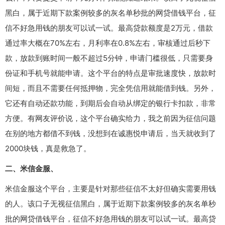
黑白，属于近期下款案例较多的灰名单秒批的网贷借钱平台，征
信不好急用钱的朋友可以试一试。最高贷款额度是2万元，借款
通过率大概在70%左右，月利率在0.8%左右，审核通过后秒下
款，放款到账时间一般不超过5分钟，申请门槛很低，只需要身
份证和手机号就能申请。这个平台的特点是审批速度快，放款时
间短，而且不需要任何抵押物，完全凭信用就能借到钱。另外，
它还有自动还款功能，到期后会自动从绑定的银行卡扣款，非常
方便。有网友评价说，这个平台确实给力，我之前因为征信问题
在别的地方都借不到钱，没想到在诚惠悦申请后，当天就收到了
2000块钱，真是救急了。
二、米信金服、
米信金服这个平台，主要是针对那些征信不太好但确实需要用钱
的人。该口子无视征信黑白，属于近期下款案例较多的灰名单秒
批的网贷借钱平台，征信不好急用钱的朋友可以试一试。最高贷