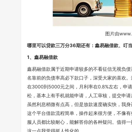
图片由www.
哪里可以贷款三万分36期还有：鑫易融借款、叮
1、鑫易融借款
鑫易融借款属于近期申请较多的不看征信无视负债
名靠前的负债率高必下款口子，深受大家的喜欢。这
在3000到5000元之间，月利率在0.8%左右
松，基本上有手机就能申请，人工审核，提交申请
虽然利息稍微有点高，但是放款速度确实快，我身
这个平台借款流程简单，操作起来很方便，不像有
服人员都比较耐心，能解答你的各种疑问。值得一
这一点我觉得挺人性化的。