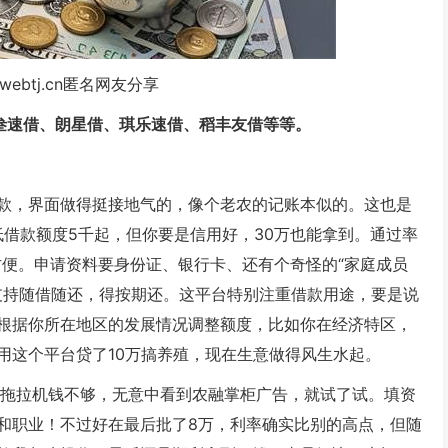
webtj.cn匿名网友分享
易叁速借、朗星借、琪乐速借、稻丰友借等等。
款，界面做得挺接地气的，像个老农的记账本似的。这也是
低借款额度5千起，但你要是信用好，30万也能拿到。通过率
在方便。申请资料要身份证、银行卡、还有个奇怪的“家庭成员
不支持随借随还，得按期还。这平台特别注重借款用途，要是说
根据你所在地区的发展情况调整额度，比如你在经济特区，
用这个平台贷了10万搞养殖，现在生意做得风生水起。
买拖拉机钱不够，无意中看到农融掌柜广告，就试了试。填资
和职业！不过好在最后批了8万，利率确实比别的高点，但随