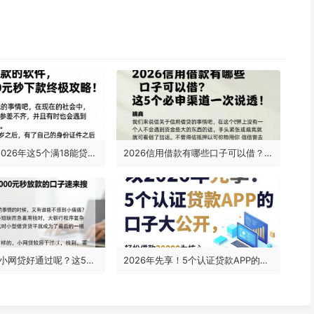
18岁必看！2026年这5个满18能贷款的软件，急用3000元秒下款终极攻略
2026信用借款有哪些口子可以借？这5个必申渠道一次说透！
2026年什么小网贷好通过呢？这5个借款4000元秒放款的口子速来搜罗！
2026年先享！5个认证贷款APP的口子大公开，轻松借款20000