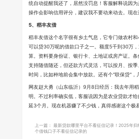
统自动提醒我还了，居然没罚息！客服解释说因为
操作会影响信用评分，建议我不要动来动去。现在
5、稻丰友借
稻丰友借这个名字很有乡土气息，它专门做农村和
可以贷30万呢的借款口子之一。额度5千到30万，
算。资料要身份证、银行卡、土地证或房产证。条件
支持随借随还，但还款方式灵活，可以按月、按季
时间，比如种地前会集中放款。还有个"联保贷"，
网友赵大勇（山东临沂）9月8日经历：我去年用稻
明。不过利率确实低，客服说因为是农业贷款才给
延3个月。现在机器赚了不少钱，真得感谢这个极
上一篇：
最新贷款哪里平台不看征信记录！2025年归纳
个借钱口子不看征信记录的