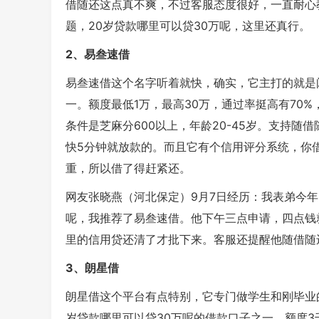
借随还这点真不爽，不过客服态度很好，一直耐心
题，20岁贷款哪里可以贷30万呢，这里还真行。
2、易叁速借
易叁速借这个名字听着就快，确实，它主打的就是
一。额度最低1万，最高30万，通过率挺高有70%
条件是芝麻分600以上，年龄20-45岁。支持
快5分钟就放款的。而且它有个信用评分系统，你
重，所以借了得赶紧还。
网友张晓燕（河北保定）9月7日经历：我表弟今年
呢，我推荐了易叁速借。他下午三点申请，四点钱
里的信用贷还清了才批下来。客服还提醒他随借随
3、朗星借
朗星借这个平台有点特别，它专门做学生和刚毕业
岁贷款哪里可以贷30万呢的借款口子之一。额度3千