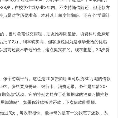
-28岁，在校学生或毕业3年内。不支持随借随还，但还款方
特点是对学历要求高，本科以上额度能翻倍。还有个"学霸计
业的，当时急需钱交房租，朋友推荐朗星借。填资料时最麻烦
后批了2万，利率确实高，但客服说因为是刚毕业给的优惠
以提前还款不收违约金，这点挺实在的。现在想想，20岁贷
，像个游戏平台。这也是20岁贷款哪里可以贷30万呢的借款
0.9%。资料要身份证、银行卡、消费记录。条件是年龄20-
分期免息"活动。它的特别之处在于会根据你的消费习惯推荐
信用加油站"，如果你连续按时还款，下次借款能提额。
借借过3次，每次都很快。最神奇的是有一次我忘了还款，系