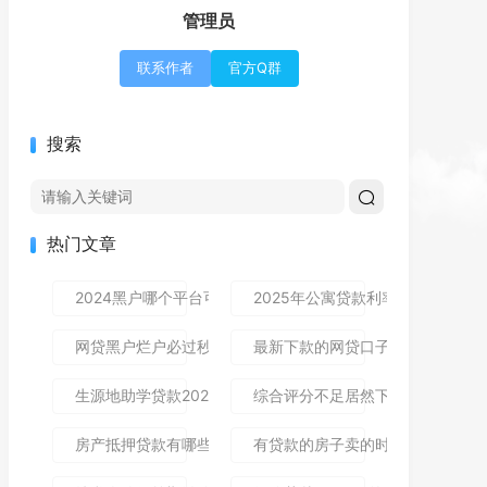
管理员
联系作者
官方Q群
搜索
热门文章
2024黑户哪个平台可以借到钱,隆重介绍5个免审秒批的分享
2025年公寓贷款利率是多少？别
网贷黑户烂户必过秒下款9月高通过率指南！顺便整理这5个
最新下款的网贷口子论坛,全网收
生源地助学贷款2025年发放时间及到账流程详解
综合评分不足居然下款了,简单汇总5
房产抵押贷款有哪些风险？一文讲清所有风险点，新手办理别
有贷款的房子卖的时候贷款怎么处