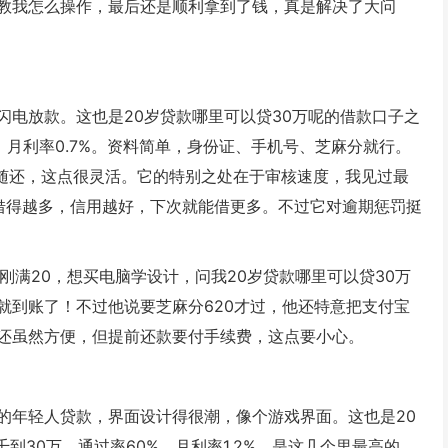
教我怎么操作，最后还是顺利拿到了钱，真是解决了大问
闪电放款。这也是20岁贷款哪里可以贷30万呢的借款口子之
，月利率0.7%。资料简单，身份证、手机号、芝麻分就行。
随借随还，这点很灵活。它的特别之处在于审核速度，我见过最
借得越多，信用越好，下次就能借更多。不过它对逾期惩罚挺
刚满20，想买电脑学设计，问我20岁贷款哪里可以贷30万
就到账了！不过他说要芝麻分620才过，他还特意把支付宝
还虽然方便，但提前还款要付手续费，这点要小心。
的年轻人贷款，界面设计得很潮，像个游戏界面。这也是20
到30万，通过率60%，月利率1.2%，是这几个里最高的。