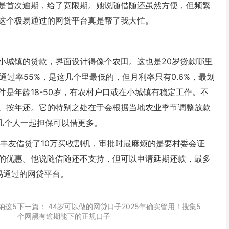
是首次逾期，给了宽限期。她说随借随还虽然方便，但频繁
这个极易通过的网贷平台真是帮了我大忙。
小城镇的贷款，界面设计得像个农田。这也是20岁贷款哪里
通过率55%，是这几个里最低的，但月利率只有0.6%，最划
是年龄18-50岁，有农村户口或在小城镇有稳定工作。不
、按年还。它的特别之处在于会根据当地农业季节调整放款
几个人一起担保可以借更多。
丰友借贷了10万买收割机，审批时最麻烦的是要村委会证
的优惠。他说随借随还不支持，但可以申请延期还款，最多
易通过的网贷平台。
​这5
下一篇：
44岁可以做的网贷口子2025年确实管用！搜集5
个网黑有逾期能下的正规口子