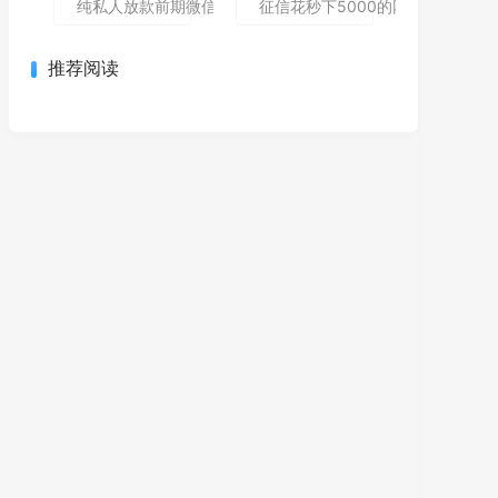
纯私人放款前期微信私人贷,为您介绍5款包下款的黑户口子
征信花秒下5000的网贷哪个还能
推荐阅读